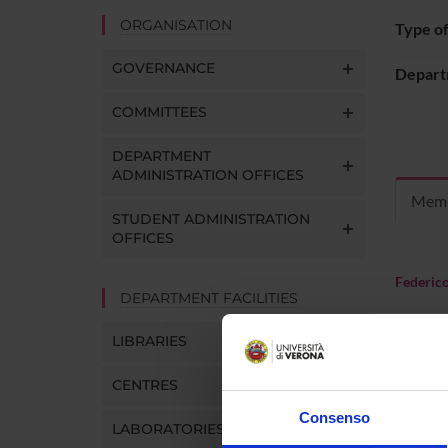
ORGANISATION
Type o
GOVERNANCE
Depart
COMMITTEES
DEPARTMENT
ADMINISTRATION OFFICES
Mem
STUDENT ADMINISTRATION
OFFICES
Federico
DEPARTMENT FACILITIES
LIBRARIES
CENTRES
Consenso
LABORATORIES