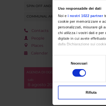
SPIN OFF AND COMPANIES
Uso responsabile dei dati
Noi e
i nostri 1022 partner
t
COMMUNAL AREA
cookie per memorizzare e acce
personalizzati, misurare gli an
Contacts
chi utilizza i vostri dati e pe
People
digitale in cui avete effettua
dalla Dichiarazione sui cookie
Places
Calendar
Con il tuo consenso, vorrem
Selezione
raccogliere informazi
Necessari
del
Identificare il tuo di
consenso
AGENDA DI OGGI
digitali).
sab
Approfondisci come vengono el
8 agosto 2026
modificare o ritirare il tuo 
Rifiuta
Utilizziamo i cookie per perso
nostro traffico. Condividiamo 