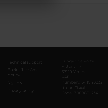
azioni che hai fornito loro o
Lungadige Porta
Technical support
Vittoria, 17
Back office Area -
37129 Verona
dbErw
VAT
number01541040232
MyUnivr
Italian Fiscal
Privacy policy
Code93009870234