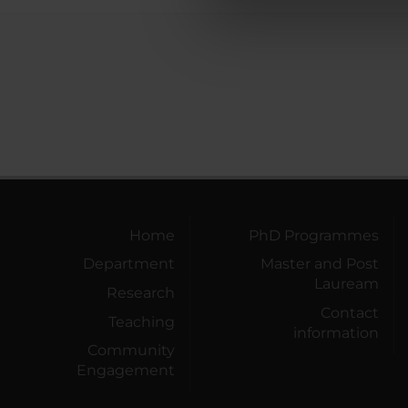
di analisi dei dati web, pubbl
che hanno raccolto dal tuo uti
Home
PhD Programmes
Department
Master and Post
Lauream
Research
Contact
Teaching
information
Community
Engagement