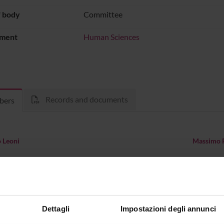
f body
Committee
ment
Human Sciences
Records and documents
bers
 Leoni
Massimo R
Dettagli
Impostazioni degli annunci