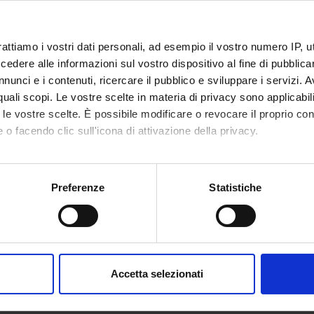
rattiamo i vostri dati personali, ad esempio il vostro numero IP, 
dere alle informazioni sul vostro dispositivo al fine di pubblica
nunci e i contenuti, ricercare il pubblico e sviluppare i servizi. A
r quali scopi. Le vostre scelte in materia di privacy sono applicabi
to le vostre scelte. È possibile modificare o revocare il proprio 
 o facendo clic sull'icona di attivazione della privacy.
mo anche:
oni sulla tua posizione geografica, con un'approssimazione di qu
Preferenze
Statistiche
spositivo, scansionandolo attivamente alla ricerca di caratteristich
aborati i tuoi dati personali e imposta le tue preferenze nella
s
consenso in qualsiasi momento dalla Dichiarazione sui cookie.
Accetta selezionati
nalizzare contenuti ed annunci, per fornire funzionalità dei socia
inoltre informazioni sul modo in cui utilizzi il nostro sito con i n