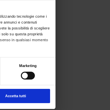
utilizzando tecnologie come i
re annunci e contenuti
vete la possibilità di scegliere
li solo su questa proprietà
consenso in qualsiasi momento
alche metro,
Marketing
e specifiche (impronte
ezione dettagli
. Puoi
Accetta tutti
l media e per analizzare il
ostri partner che si occupano