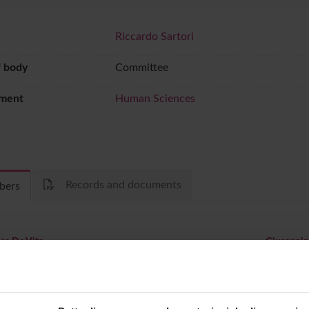
Riccardo Sartori
f body
Committee
ment
Human Sciences
Records and documents
bers
ta De Vita
Giuseppin
irelli
Giuseppe 
Gosetti