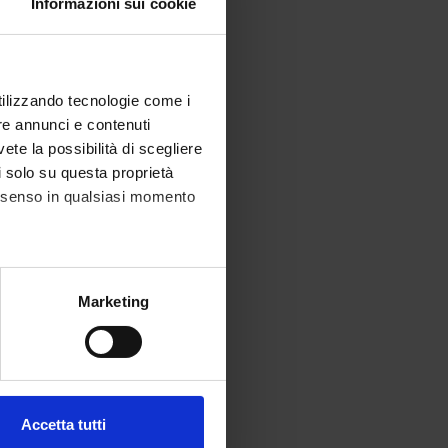
Informazioni sui cookie
utilizzando tecnologie come i
re annunci e contenuti
vete la possibilità di scegliere
li solo su questa proprietà
consenso in qualsiasi momento
alche metro,
Marketing
e specifiche (impronte
ezione dettagli
. Puoi
Accetta tutti
l media e per analizzare il