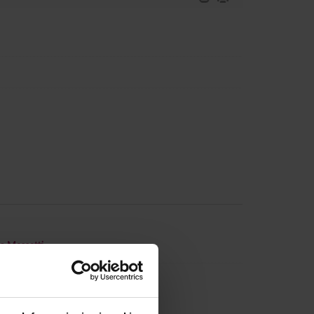
a Messetti
Tacconi