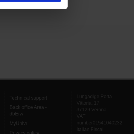
ostri partner che si occupano
azioni che hai fornito loro o
Lungadige Porta
Technical support
Vittoria, 17
Back office Area -
37129 Verona
dbErw
VAT
number01541040232
MyUnivr
Italian Fiscal
Privacy policy