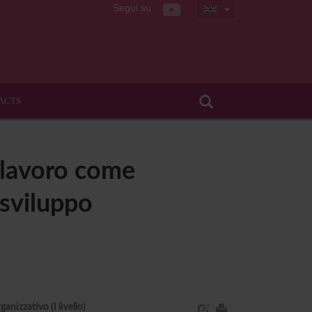
Segui su
ACTS
l lavoro come
 sviluppo
nizzativo (I livello)