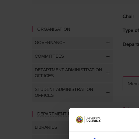
Chair
ORGANISATION
Type o
GOVERNANCE
Depart
COMMITTEES
DEPARTMENT ADMINISTRATION
OFFICES
Mem
STUDENT ADMINISTRATION
OFFICES
Antoniet
DEPARTMENT FACILITIES
Claudio G
LIBRARIES
Giorgio 