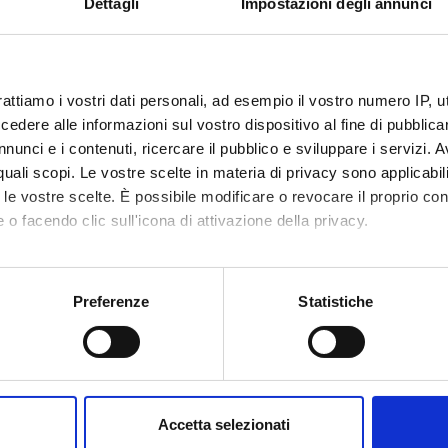
Dettagli
Impostazioni degli annunci
rattiamo i vostri dati personali, ad esempio il vostro numero IP, 
dere alle informazioni sul vostro dispositivo al fine di pubblica
nunci e i contenuti, ricercare il pubblico e sviluppare i servizi. A
r quali scopi. Le vostre scelte in materia di privacy sono applicabi
to le vostre scelte. È possibile modificare o revocare il proprio 
 o facendo clic sull'icona di attivazione della privacy.
mo anche:
oni sulla tua posizione geografica, con un'approssimazione di qu
Preferenze
Statistiche
spositivo, scansionandolo attivamente alla ricerca di caratteristich
aborati i tuoi dati personali e imposta le tue preferenze nella
s
consenso in qualsiasi momento dalla Dichiarazione sui cookie.
Accetta selezionati
nalizzare contenuti ed annunci, per fornire funzionalità dei socia