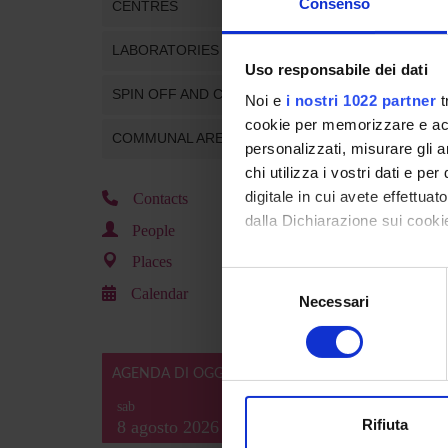
Consenso
CENTRES
LABORATORIES
Uso responsabile dei dati
SPIN OFF AND COMPANIES
Noi e
i nostri 1022 partner
t
cookie per memorizzare e acce
COMMUNAL AREA
personalizzati, misurare gli an
chi utilizza i vostri dati e pe
digitale in cui avete effettua
Contacts
dalla Dichiarazione sui cookie
People
Places
Con il tuo consenso, vorrem
Selezione
Calendar
raccogliere informazi
Necessari
del
Identificare il tuo di
consenso
digitali).
Approfondisci come vengono el
AGENDA DI OGGI
modificare o ritirare il tuo 
sab
Rifiuta
8 agosto 2026
Utilizziamo i cookie per perso