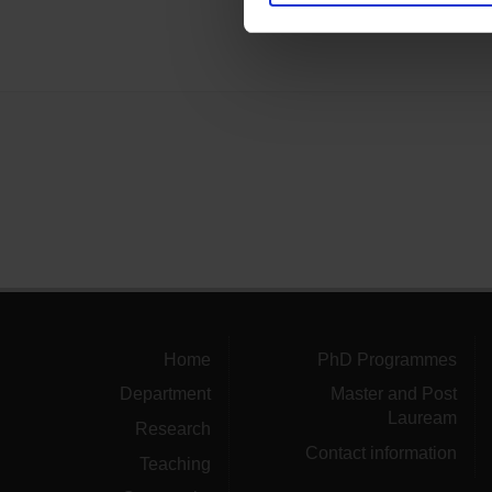
nostro traffico. Condividiamo 
di analisi dei dati web, pubbl
che hanno raccolto dal tuo uti
Home
PhD Programmes
Department
Master and Post
Lauream
Research
Contact information
Teaching