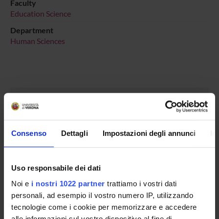
Faculty
Education Science
Department
Human Sciences
MEMBERS
Rosanna Cima
Consenso
Dettagli
Impostazioni degli annunci
In
Alessandra Cordiano
Giorgio Gosetti
Uso responsabile dei dati
Daniele Loro
Noi e
i nostri 1022 partner
trattiamo i vostri dati
personali, ad esempio il vostro numero IP, utilizzando
tecnologie come i cookie per memorizzare e accedere
RECORDS AND DOCUMENTS
alle informazioni sul vostro dispositivo al fine di