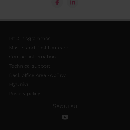
PhD Programmes
Master and Post Lauream
Contact information
Technical support
Back office Area - dbErw
MyUnivr
Privacy policy
Segui su