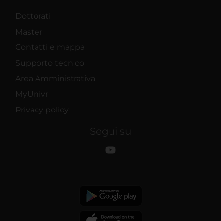
Dottorati
Master
Contatti e mappa
Supporto tecnico
Area Amministrativa
MyUnivr
Privacy policy
Segui su