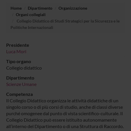
Home
Dipartimento
Organizzazione
Organi collegiali
Collegio Didattico di Studi Strategici per la Sicurezza e le
Politiche Internazionali
Presidente
Luca Mori
Tipo organo
Collegio didattico
Dipartimento
Scienze Umane
Competenza
Il Collegio Didattico organizza le attività didattiche di un
singolo corso o di più corsi di studio, anche di classi diverse
purché omogenee dal punto di vista scientifico-culturale. Il
Collegio Didattico può essere istituito autonomamente
all’interno del Dipartimento o di una Struttura di Raccordo.