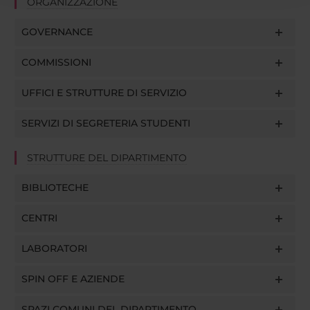
ORGANIZZAZIONE
raccolto dal tuo utilizzo dei loro servizi.
GOVERNANCE
COMMISSIONI
UFFICI E STRUTTURE DI SERVIZIO
SERVIZI DI SEGRETERIA STUDENTI
STRUTTURE DEL DIPARTIMENTO
BIBLIOTECHE
CENTRI
LABORATORI
SPIN OFF E AZIENDE
SPAZI COMUNI DEL DIPARTIMENTO