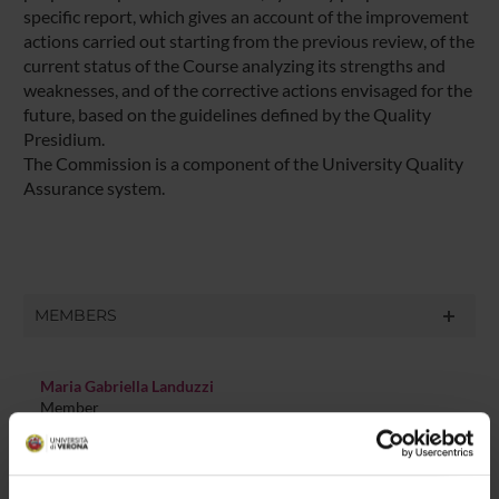
specific report, which gives an account of the improvement
actions carried out starting from the previous review, of the
current status of the Course analyzing its strengths and
weaknesses, and of the corrective actions envisaged for the
future, based on the guidelines defined by the Quality
Presidium.
The Commission is a component of the University Quality
Assurance system.
MEMBERS
Maria Gabriella Landuzzi
Member
Rosanna Cima
Member
Federica De Cordova