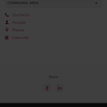
raccolto dal tuo utilizzo dei loro servizi.
COMMUNAL AREA
Contacts
People
Places
Calendar
Share