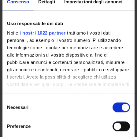
Consenso
Dettagli
Impostazioni degli annunci
In
Member
Paola Dusi
Member
Uso responsabile dei dati
Daria Lucia Gabusi
Noi e
i nostri 1022 partner
trattiamo i vostri dati
Chair
personali, ad esempio il vostro numero IP, utilizzando
tecnologie come i cookie per memorizzare e accedere
Beatrice Martini
Rtudent representative
alle informazioni sul vostro dispositivo al fine di
pubblicare annunci e contenuti personalizzati, misurare
Chiara Sita'
Member
gli annunci e i contenuti, ricercare il pubblico e sviluppare
i servizi. Avete la possibilità di scegliere chi utilizza i
Fabio Vicini
vostri dati e per quali scopi. Le vostre scelte in materia di
Member
privacy sono applicabili solo su questa proprietà digitale
in cui avete effettuato le vostre scelte. È possibile
Selezione
modificare o revocare il proprio consenso in qualsiasi
Necessari
del
RECORDS AND DOCUMENTS
momento dalla Dichiarazione sui cookie o facendo clic
consenso
sull'icona di attivazione della privacy.
Preferenze
Con il tuo consenso, vorremmo anche: