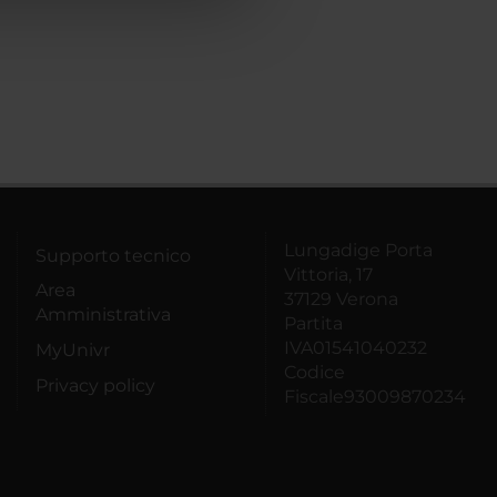
Lungadige Porta
Supporto tecnico
Vittoria, 17
Area
37129 Verona
Amministrativa
Partita
IVA01541040232
MyUnivr
Codice
Privacy policy
Fiscale93009870234