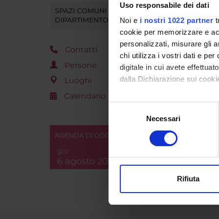
Uso responsabile dei dati
Rosanna
SPAZI COMUNI DEL
DIPARTIMENTO
Noi e
i nostri 1022 partner
t
Federic
cookie per memorizzare e acce
personalizzati, misurare gli an
Paola Du
Contatti
chi utilizza i vostri dati e pe
Persone
digitale in cui avete effettua
dalla Dichiarazione sui cookie
Luoghi
Calendario
Con il tuo consenso, vorrem
Selezione
raccogliere informazi
Necessari
del
Identificare il tuo di
consenso
AGENDA DI OGGI
digitali).
gio
Approfondisci come vengono el
6 agosto 2026
modificare o ritirare il tuo 
Rifiuta
Utilizziamo i cookie per perso
nostro traffico. Condividiamo 
di analisi dei dati web, pubbl