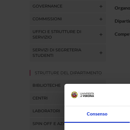
GOVERNANCE
Organo 
COMMISSIONI
Dipart
UFFICI E STRUTTURE DI
Compe
SERVIZIO
SERVIZI DI SEGRETERIA
STUDENTI
STRUTTURE DEL DIPARTIMENTO
BIBLIOTECHE
CENTRI
Comp
LABORATORI
Consenso
Maria Ga
SPIN OFF E AZIENDE