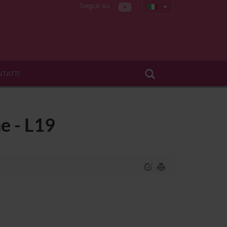
Segui su
TATTI
e - L19