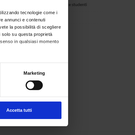
Martini
Rappresentante studenti
utilizzando tecnologie come i
a'
Componente
re annunci e contenuti
vete la possibilità di scegliere
ni
Componente
li solo su questa proprietà
consenso in qualsiasi momento
alche metro,
Marketing
e specifiche (impronte
ezione dettagli
. Puoi
Accetta tutti
l media e per analizzare il
ostri partner che si occupano
azioni che hai fornito loro o