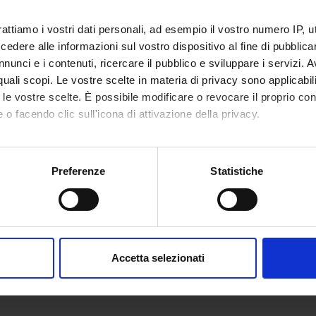
 Cima
Componente
Beatrice 
rattiamo i vostri dati personali, ad esempio il vostro numero IP, 
a De Cordova
Componente
Chiara Sit
dere alle informazioni sul vostro dispositivo al fine di pubblica
nunci e i contenuti, ricercare il pubblico e sviluppare i servizi. A
si
Componente
Fabio Vici
r quali scopi. Le vostre scelte in materia di privacy sono applicabi
to le vostre scelte. È possibile modificare o revocare il proprio 
 o facendo clic sull'icona di attivazione della privacy.
mo anche:
oni sulla tua posizione geografica, con un'approssimazione di qu
Preferenze
Statistiche
spositivo, scansionandolo attivamente alla ricerca di caratteristich
aborati i tuoi dati personali e imposta le tue preferenze nella
s
consenso in qualsiasi momento dalla Dichiarazione sui cookie.
Accetta selezionati
nalizzare contenuti ed annunci, per fornire funzionalità dei socia
inoltre informazioni sul modo in cui utilizzi il nostro sito con i n
icità e social media, i quali potrebbero combinarle con altre inform