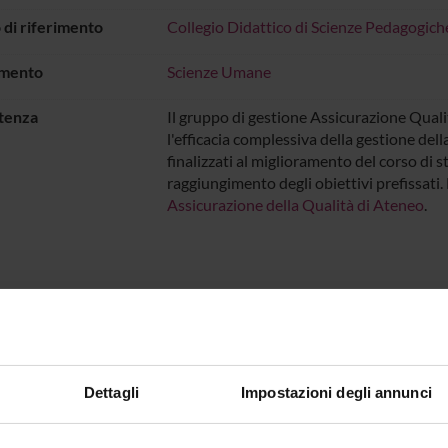
di riferimento
Collegio Didattico di Scienze Pedagogich
imento
Scienze Umane
tenza
Il gruppo di gestione Assicurazione Qualit
l'efficacia complessiva della gestione dell
finalizzati al miglioramento del corso di 
raggiungimento degli obiettivi prefissati
Assicurazione della Qualità di Ateneo
.
Sedute e Verbali
onenti
Dettagli
Impostazioni degli annunci
briella Landuzzi
Componente
Daria Luc