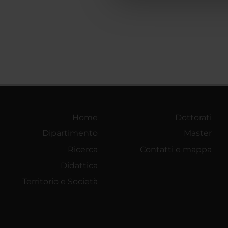
che hanno raccolto dal tuo uti
Home
Dottorati
Dipartimento
Master
Ricerca
Contatti e mappa
Didattica
Territorio e Società