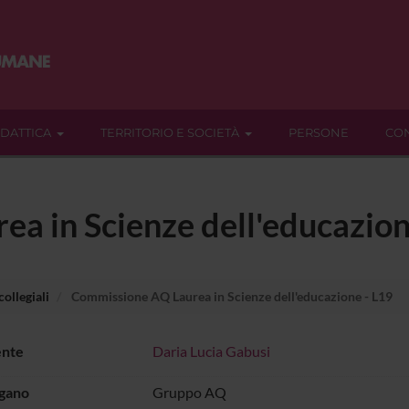
IDATTICA
TERRITORIO E SOCIETÀ
PERSONE
CON
a in Scienze dell'educazion
ollegiali
Commissione AQ Laurea in Scienze dell'educazione - L19
ente
Daria Lucia Gabusi
rgano
Gruppo AQ