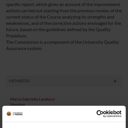
specific report, which gives an account of the improvement
actions carried out starting from the previous review, of the
current status of the Course analyzing its strengths and
weaknesses, and of the corrective actions envisaged for the
future, based on the guidelines defined by the Quality
Presidium.
The Commission is a component of the University Quality
Assurance system.
MEMBERS
Maria Gabriella Landuzzi
Member
Rosanna Cima
Member
Federica De Cordova