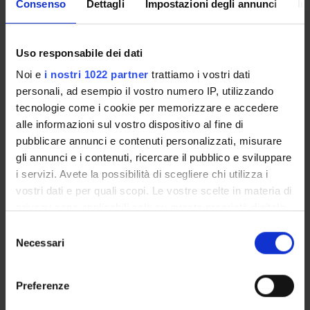
Consenso
Dettagli
Impostazioni degli annunci
In
Member
Paola Dusi
Member
Uso responsabile dei dati
Daria Lucia Gabusi
Noi e
i nostri 1022 partner
trattiamo i vostri dati
Chair
personali, ad esempio il vostro numero IP, utilizzando
tecnologie come i cookie per memorizzare e accedere
Beatrice Martini
Rtudent representative
alle informazioni sul vostro dispositivo al fine di
pubblicare annunci e contenuti personalizzati, misurare
Chiara Sita'
Member
gli annunci e i contenuti, ricercare il pubblico e sviluppare
i servizi. Avete la possibilità di scegliere chi utilizza i
Fabio Vicini
vostri dati e per quali scopi. Le vostre scelte in materia di
Member
privacy sono applicabili solo su questa proprietà digitale
in cui avete effettuato le vostre scelte. È possibile
Selezione
modificare o revocare il proprio consenso in qualsiasi
Necessari
del
RECORDS AND DOCUMENTS
momento dalla Dichiarazione sui cookie o facendo clic
consenso
sull'icona di attivazione della privacy.
Preferenze
Con il tuo consenso, vorremmo anche: