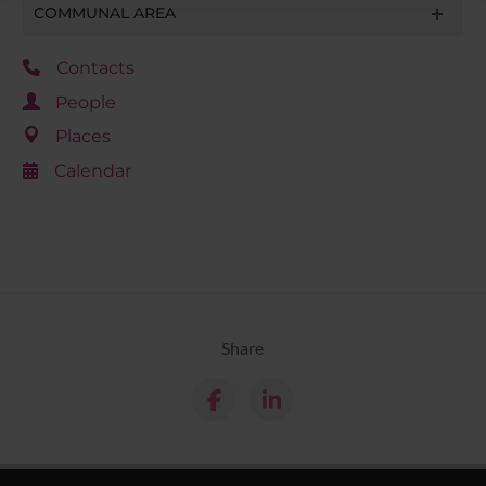
raccolto dal tuo utilizzo dei loro servizi.
COMMUNAL AREA
Contacts
People
Places
Calendar
Share