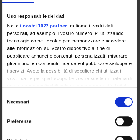
Member
Rachele Micalizio
Uso responsabile dei dati
Member
Noi e
i nostri 1022 partner
trattiamo i vostri dati
personali, ad esempio il vostro numero IP, utilizzando
Matteo Bonazzi
Chair
tecnologie come i cookie per memorizzare e accedere
alle informazioni sul vostro dispositivo al fine di
Federico Leoni
Member
pubblicare annunci e contenuti personalizzati, misurare
gli annunci e i contenuti, ricercare il pubblico e sviluppare
Laura Anna Macor
Member
i servizi. Avete la possibilità di scegliere chi utilizza i
vostri dati e per quali scopi. Le vostre scelte in materia di
privacy sono applicabili solo su questa proprietà digitale
in cui avete effettuato le vostre scelte. È possibile
RECORDS AND DOCUMENTS
Selezione
modificare o revocare il proprio consenso in qualsiasi
Necessari
del
momento dalla Dichiarazione sui cookie o facendo clic
consenso
sull'icona di attivazione della privacy.
Preferenze
ORGANISATION
Con il tuo consenso, vorremmo anche:
raccogliere informazioni sulla tua posizione