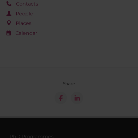
Contacts
People
Places
Calendar
Share
PhD Programmes