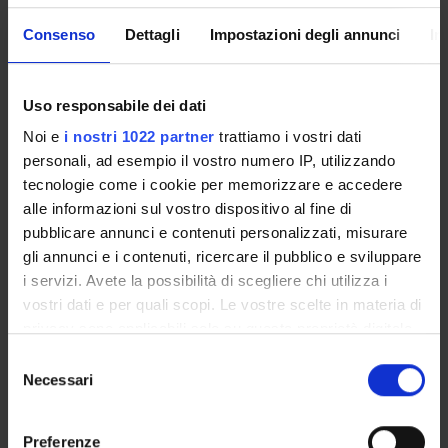
statutarie attinenti ai Corsi di Studio.
Consenso
Dettagli
Impostazioni degli annunci
In
Il Collegio Didattico di Psicologia per la formazione
organizza le attività didattiche per i seguenti Corsi di
Laurea:
Uso responsabile dei dati
Corsi attivi: Laurea in Scienze psicologiche per la
formazione - Laurea magistrale in Psicologia per la
Noi e
i nostri 1022 partner
trattiamo i vostri dati
formazione;
personali, ad esempio il vostro numero IP, utilizzando
Corsi ad esaurimento: - Laurea in Scienze della Formazione
tecnologie come i cookie per memorizzare e accedere
nelle Organizzazioni - Laurea Magistrale in Formazione e
alle informazioni sul vostro dispositivo al fine di
Sviluppo delle Risorse Umane- Laurea in Esperti nei
pubblicare annunci e contenuti personalizzati, misurare
Processi Formativi - Laurea Specialistica in
gli annunci e i contenuti, ricercare il pubblico e sviluppare
Programmazione e Gestione dei Servizi Formativi.
i servizi. Avete la possibilità di scegliere chi utilizza i
vostri dati e per quali scopi. Le vostre scelte in materia di
privacy sono applicabili solo su questa proprietà digitale
in cui avete effettuato le vostre scelte. È possibile
Selezione
modificare o revocare il proprio consenso in qualsiasi
Necessari
del
Overview
momento dalla Dichiarazione sui cookie o facendo clic
consenso
Enrolment Policy
sull'icona di attivazione della privacy.
Preferenze
Courses