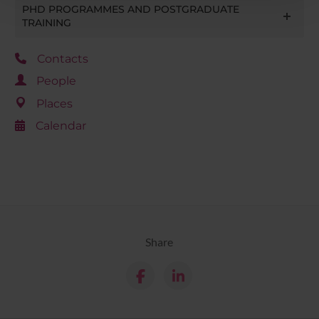
PHD PROGRAMMES AND POSTGRADUATE
con altre informazioni che hai fornito loro o che hanno
TRAINING
raccolto dal tuo utilizzo dei loro servizi.
Contacts
People
Places
Calendar
Share