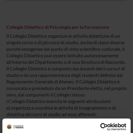
Collegio Didattico di Psicologia per la Formazione
Il Collegio Didattico organizza le attività didattiche di un
singolo corso o di più corsi di studio, anche di classi diverse
purché omogenee dal punto di vista scientifico-culturale. Il
Collegio Didattico può essere istituito autonomamente
all’interno del Dipartimento o di una Struttura di Raccordo.
Il Collegio Didattico è composto dai docenti del/i corso/i di
studio e da una rappresentanza degli studenti definita dal
Regolamento Generale di Ateneo. Il Collegio Didattico è
convocato e presieduto da un Presidente eletto, nel proprio
seno, dai componenti il Collegio stesso.
l Collegio Didattico esercita le seguenti attribuzioni:
a) organizza e coordina le attività di insegnamento e di
didattica dei corsi di studio ad esso afferenti;
b) esamina e approva i piani di studio degli studenti;
c) formula proposte e pareri in ordine alle modifiche