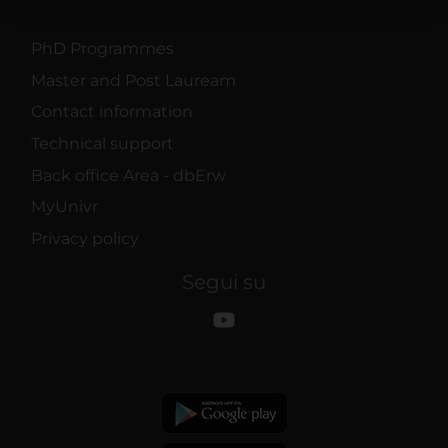
con altre informazioni che hai fornito loro o che hanno
raccolto dal tuo utilizzo dei loro servizi.
PhD Programmes
Master and Post Lauream
Contact information
Technical support
Back office Area - dbErw
MyUnivr
Privacy policy
Segui su