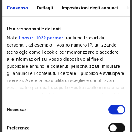
Consenso
Dettagli
Impostazioni degli annunci
In
Overview
Enrolment Policy
Courses
Uso responsabile dei dati
Academic Calendar
Noi e
i nostri 1022 partner
trattiamo i vostri dati
Lesson timetable
personali, ad esempio il vostro numero IP, utilizzando
Degree Programme
tecnologie come i cookie per memorizzare e accedere
Exam calendar
alle informazioni sul vostro dispositivo al fine di
Notices
pubblicare annunci e contenuti personalizzati, misurare
Thesis and internship proposals
gli annunci e i contenuti, ricercare il pubblico e sviluppare
Governing bodies
i servizi. Avete la possibilità di scegliere chi utilizza i
Faculty staff
vostri dati e per quali scopi. Le vostre scelte in materia di
privacy sono applicabili solo su questa proprietà digitale
in cui avete effettuato le vostre scelte. È possibile
Selezione
STUDYING
modificare o revocare il proprio consenso in qualsiasi
Necessari
del
momento dalla Dichiarazione sui cookie o facendo clic
consenso
COURSES
sull'icona di attivazione della privacy.
Preferenze
PHD PROGRAMMES AND POSTGRADUATE