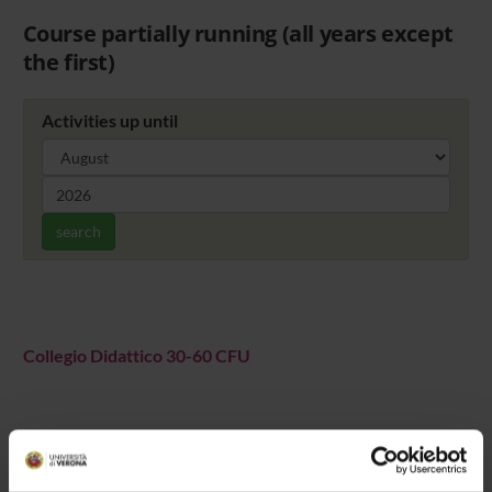
Course partially running (all years except
the first)
Activities up until
search
Collegio Didattico 30-60 CFU