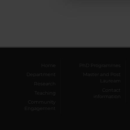
Home
PhD Programmes
Department
Master and Post
Lauream
Research
Contact
Teaching
information
Community
Engagement