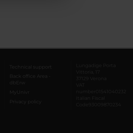
Lungadige Porta
Technical support
Vittoria, 17
Back office Area -
37129 Verona
dbErw
VAT
number01541040232
MyUnivr
Italian Fiscal
Privacy policy
Code93009870234