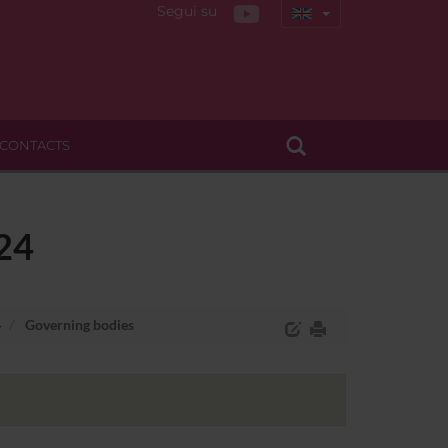
Segui su
CONTACTS
-24
4
Governing bodies