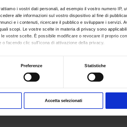
rattiamo i vostri dati personali, ad esempio il vostro numero IP, 
dere alle informazioni sul vostro dispositivo al fine di pubblica
nunci e i contenuti, ricercare il pubblico e sviluppare i servizi. A
r quali scopi. Le vostre scelte in materia di privacy sono applicabi
to le vostre scelte. È possibile modificare o revocare il proprio 
 o facendo clic sull'icona di attivazione della privacy.
mo anche:
oni sulla tua posizione geografica, con un'approssimazione di qu
Preferenze
Statistiche
spositivo, scansionandolo attivamente alla ricerca di caratteristich
aborati i tuoi dati personali e imposta le tue preferenze nella
s
consenso in qualsiasi momento dalla Dichiarazione sui cookie.
Accetta selezionati
nalizzare contenuti ed annunci, per fornire funzionalità dei socia
inoltre informazioni sul modo in cui utilizzi il nostro sito con i n
icità e social media, i quali potrebbero combinarle con altre inform
lizzo dei loro servizi.