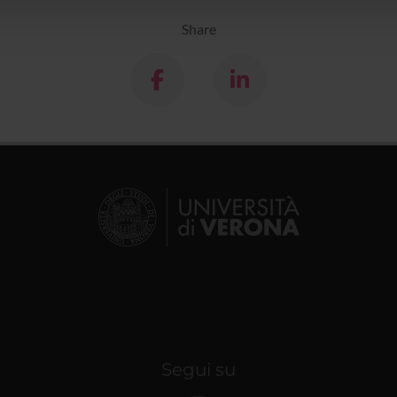
Share
Segui su