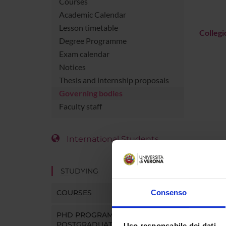
Courses
Academic Calendar
Lesson timetable
Collegi
Degree Programme
Exam calendar
Notices
Thesis and internship proposals
Governing bodies
Faculty staff
International Students
STUDYING
COURSES
Consenso
PHD PROGRAMMES AND
POSTGRADUATE TRAINING
Uso responsabile dei dati