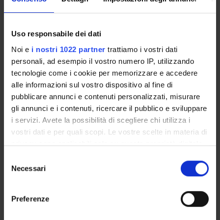
Overview
Enrolment Policy
Courses
Uso responsabile dei dati
Academic Calendar
Noi e
i nostri 1022 partner
trattiamo i vostri dati
Lesson timetable
personali, ad esempio il vostro numero IP, utilizzando
Degree Programme
tecnologie come i cookie per memorizzare e accedere
Exam calendar
alle informazioni sul vostro dispositivo al fine di
pubblicare annunci e contenuti personalizzati, misurare
Notices
gli annunci e i contenuti, ricercare il pubblico e sviluppare
Thesis and internship proposals
i servizi. Avete la possibilità di scegliere chi utilizza i
Governing bodies
vostri dati e per quali scopi. Le vostre scelte in materia di
Faculty staff
privacy sono applicabili solo su questa proprietà digitale
in cui avete effettuato le vostre scelte. È possibile
Selezione
STUDYING
modificare o revocare il proprio consenso in qualsiasi
Necessari
del
momento dalla Dichiarazione sui cookie o facendo clic
consenso
COURSES
sull'icona di attivazione della privacy.
Preferenze
PHD PROGRAMMES AND POSTGRADUATE
Con il tuo consenso, vorremmo anche:
TRAINING