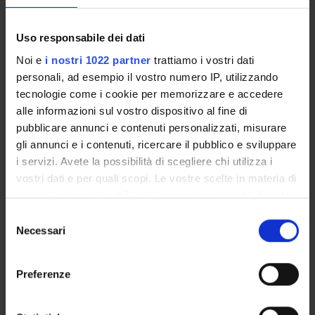
Degree Programme
Exam calendar
Uso responsabile dei dati
Notices
Noi e
i nostri 1022 partner
trattiamo i vostri dati
Thesis and internship proposals
personali, ad esempio il vostro numero IP, utilizzando
Governing bodies
tecnologie come i cookie per memorizzare e accedere
Faculty staff
alle informazioni sul vostro dispositivo al fine di
Student Career Management
pubblicare annunci e contenuti personalizzati, misurare
Practical information for students
gli annunci e i contenuti, ricercare il pubblico e sviluppare
Scholarships and Grants
i servizi. Avete la possibilità di scegliere chi utilizza i
Housing service
vostri dati e per quali scopi. Le vostre scelte in materia di
privacy sono applicabili solo su questa proprietà digitale
in cui avete effettuato le vostre scelte. È possibile
Selezione
STUDYING
modificare o revocare il proprio consenso in qualsiasi
Necessari
del
momento dalla Dichiarazione sui cookie o facendo clic
COURSES
consenso
sull'icona di attivazione della privacy.
Preferenze
PHD PROGRAMMES AND POSTGRADUATE
TRAINING
Con il tuo consenso, vorremmo anche: