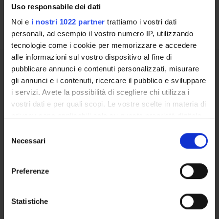
Uso responsabile dei dati
FURTHER DIDACTIC ACTIVITIES
Noi e
i nostri 1022 partner
trattiamo i vostri dati
personali, ad esempio il vostro numero IP, utilizzando
tecnologie come i cookie per memorizzare e accedere
alle informazioni sul vostro dispositivo al fine di
Overview
pubblicare annunci e contenuti personalizzati, misurare
Enrolment Procedures and Admission Requirements
gli annunci e i contenuti, ricercare il pubblico e sviluppare
Degree Programme
i servizi. Avete la possibilità di scegliere chi utilizza i
Courses
vostri dati e per quali scopi. Le vostre scelte in materia di
privacy sono applicabili solo su questa proprietà digitale
Notices
in cui avete effettuato le vostre scelte. È possibile
Governing bodies
Selezione
modificare o revocare il proprio consenso in qualsiasi
Necessari
del
momento dalla Dichiarazione sui cookie o facendo clic
consenso
STUDYING
sull'icona di attivazione della privacy.
Preferenze
COURSES
Con il tuo consenso, vorremmo anche:
raccogliere informazioni sulla tua posizione
Statistiche
PHD PROGRAMMES AND POSTGRADUATE TRAINING
geografica, con un'approssimazione di qualche