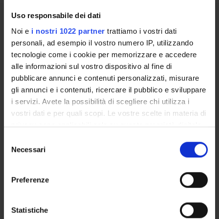
Uso responsabile dei dati
Overview
Noi e
i nostri 1022 partner
trattiamo i vostri dati
Enrolment Policy
personali, ad esempio il vostro numero IP, utilizzando
Courses
tecnologie come i cookie per memorizzare e accedere
Academic Calendar
alle informazioni sul vostro dispositivo al fine di
Lesson timetable
pubblicare annunci e contenuti personalizzati, misurare
Degree Programme
gli annunci e i contenuti, ricercare il pubblico e sviluppare
Exam calendar
i servizi. Avete la possibilità di scegliere chi utilizza i
Notices
vostri dati e per quali scopi. Le vostre scelte in materia di
Thesis and internship proposals
privacy sono applicabili solo su questa proprietà digitale
Governing bodies
in cui avete effettuato le vostre scelte. È possibile
Selezione
Faculty staff
modificare o revocare il proprio consenso in qualsiasi
Necessari
del
momento dalla Dichiarazione sui cookie o facendo clic
consenso
sull'icona di attivazione della privacy.
STUDYING
Preferenze
Con il tuo consenso, vorremmo anche:
COURSES
raccogliere informazioni sulla tua posizione
Statistiche