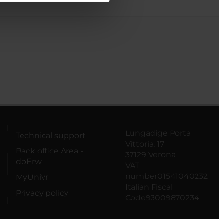
azioni che hai fornito loro o
Lungadige Porta
Technical support
Vittoria, 17
Back office Area -
37129 Verona
dbErw
VAT
number01541040232
MyUnivr
Italian Fiscal
Privacy policy
Code93009870234