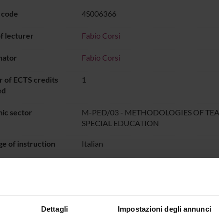
 code
4S006366
 lecturer
Fabio Corsi
nator
Fabio Corsi
 of ECTS credits
1
ed
ic sector
M-PED/03 - METHODOLOGIES OF TE
SPECIAL EDUCATION
e of instruction
Italian
DIDATTICA SOSTEGNO
dal Oct 4, 2024 
ON TIMETABLE
Dettagli
Impostazioni degli annunci