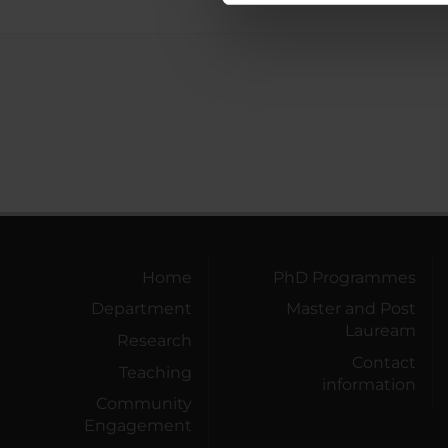
di analisi dei dati web, pubbl
che hanno raccolto dal tuo uti
Home
PhD Programmes
Department
Master and Post
Lauream
Research
Contact
Teaching
information
Community
Engagement