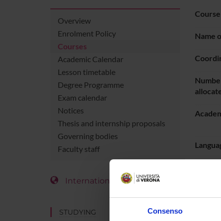
Course
Overview
Enrolment Policy
Name of
Courses
Coordi
Academic Calendar
Lesson timetable
Number
Degree Programme
allocat
Exam calendar
Notices
Academ
Thesis and internship proposals
Governing bodies
Languag
Faculty staff
Period
International Students
LESS
Consenso
STUDYING