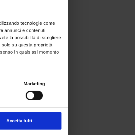
utilizzando tecnologie come i
re annunci e contenuti
vete la possibilità di scegliere
li solo su questa proprietà
consenso in qualsiasi momento
alche metro,
Marketing
e specifiche (impronte
ezione dettagli
. Puoi
Accetta tutti
l media e per analizzare il
ostri partner che si occupano