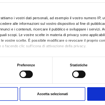
o lesson schedule
rattiamo i vostri dati personali, ad esempio il vostro numero IP, 
dere alle informazioni sul vostro dispositivo al fine di pubblica
nunci e i contenuti, ricercare il pubblico e sviluppare i servizi. A
r quali scopi. Le vostre scelte in materia di privacy sono applicabi
to le vostre scelte. È possibile modificare o revocare il proprio 
 o facendo clic sull'icona di attivazione della privacy.
mo anche:
oni sulla tua posizione geografica, con un'approssimazione di qu
Preferenze
Statistiche
spositivo, scansionandolo attivamente alla ricerca di caratteristich
aborati i tuoi dati personali e imposta le tue preferenze nella
s
consenso in qualsiasi momento dalla Dichiarazione sui cookie.
Accetta selezionati
nalizzare contenuti ed annunci, per fornire funzionalità dei socia
inoltre informazioni sul modo in cui utilizzi il nostro sito con i n