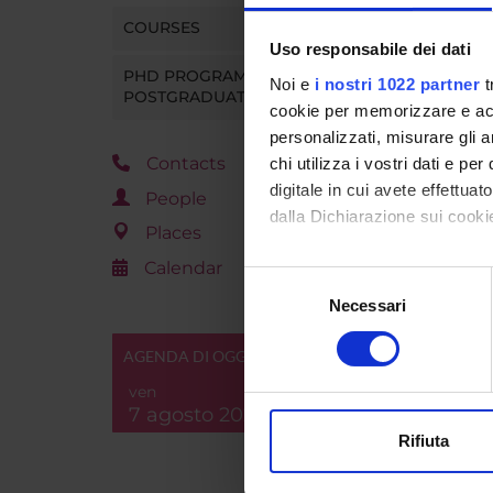
Go t
COURSES
Uso responsabile dei dati
PHD PROGRAMMES AND
Noi e
i nostri 1022 partner
t
POSTGRADUATE TRAINING
cookie per memorizzare e acce
personalizzati, misurare gli an
Contacts
chi utilizza i vostri dati e pe
digitale in cui avete effettua
People
dalla Dichiarazione sui cookie
Places
Calendar
Con il tuo consenso, vorrem
Selezione
raccogliere informazi
Necessari
del
Identificare il tuo di
consenso
digitali).
AGENDA DI OGGI
Approfondisci come vengono el
ven
modificare o ritirare il tuo 
7 agosto 2026
Rifiuta
Utilizziamo i cookie per perso
nostro traffico. Condividiamo 