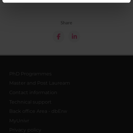
informazioni sul modo in cui utilizzi il nostro sito con i
nostri partner che si occupano di analisi dei dati web,
pubblicità e social media, i quali potrebbero combinarle
Share
con altre informazioni che hai fornito loro o che hanno
raccolto dal tuo utilizzo dei loro servizi.
PhD Programmes
Master and Post Lauream
Contact information
Technical support
Back office Area - dbErw
MyUnivr
Privacy policy