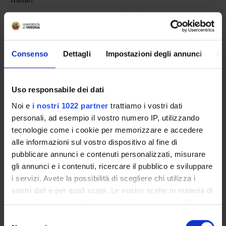
Period
not yet allocated
Course news
Consenso
Dettagli
Impostazioni degli annunci
In
Seminars related to the course
Uso responsabile dei dati
Noi e
i nostri 1022 partner
trattiamo i vostri dati
Overview
personali, ad esempio il vostro numero IP, utilizzando
tecnologie come i cookie per memorizzare e accedere
Enrolment Policy
alle informazioni sul vostro dispositivo al fine di
Courses
pubblicare annunci e contenuti personalizzati, misurare
Academic Calendar
gli annunci e i contenuti, ricercare il pubblico e sviluppare
Lesson timetable
i servizi. Avete la possibilità di scegliere chi utilizza i
Degree Programme
vostri dati e per quali scopi. Le vostre scelte in materia di
Exam calendar
privacy sono applicabili solo su questa proprietà digitale
Notices
in cui avete effettuato le vostre scelte. È possibile
Selezione
Thesis and internship proposals