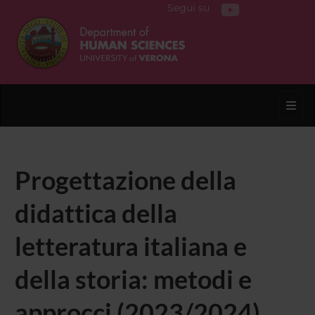
Segui su
Toggl
Progettazione della
didattica della
letteratura italiana e
della storia: metodi e
approcci (2023/2024)