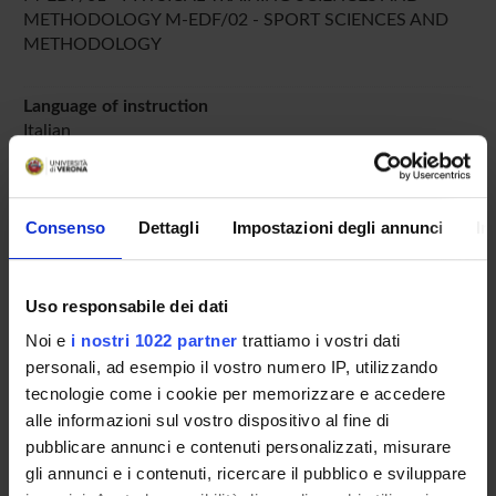
METHODOLOGY M-EDF/02 - SPORT SCIENCES AND
METHODOLOGY
Language of instruction
Italian
Period
PERIODO
dal Oct 13, 2023 al Jun 30, 2024.
Consenso
Dettagli
Impostazioni degli annunci
In
Course news
Seminars related to the course
Uso responsabile dei dati
LESSON TIMETABLE
Noi e
i nostri 1022 partner
trattiamo i vostri dati
personali, ad esempio il vostro numero IP, utilizzando
Go to lesson schedule
tecnologie come i cookie per memorizzare e accedere
alle informazioni sul vostro dispositivo al fine di
pubblicare annunci e contenuti personalizzati, misurare
gli annunci e i contenuti, ricercare il pubblico e sviluppare