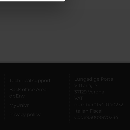
azioni che hai fornito loro o
Lungadige Porta
Technical support
Vittoria, 17
Back office Area -
37129 Verona
dbErw
VAT
number01541040232
MyUnivr
Italian Fiscal
Privacy policy
Code93009870234