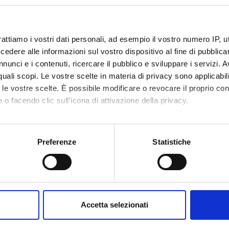
o lesson schedule
rattiamo i vostri dati personali, ad esempio il vostro numero IP, 
dere alle informazioni sul vostro dispositivo al fine di pubblica
nunci e i contenuti, ricercare il pubblico e sviluppare i servizi. A
r quali scopi. Le vostre scelte in materia di privacy sono applicabi
to le vostre scelte. È possibile modificare o revocare il proprio 
 o facendo clic sull'icona di attivazione della privacy.
mo anche:
oni sulla tua posizione geografica, con un'approssimazione di qu
Preferenze
Statistiche
spositivo, scansionandolo attivamente alla ricerca di caratteristich
aborati i tuoi dati personali e imposta le tue preferenze nella
s
consenso in qualsiasi momento dalla Dichiarazione sui cookie.
Accetta selezionati
nalizzare contenuti ed annunci, per fornire funzionalità dei socia
inoltre informazioni sul modo in cui utilizzi il nostro sito con i n