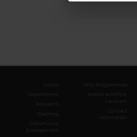
di analisi dei dati web, pubbl
che hanno raccolto dal tuo uti
Home
PhD Programmes
Department
Master and Post
Lauream
Research
Contact
Teaching
information
Community
Engagement