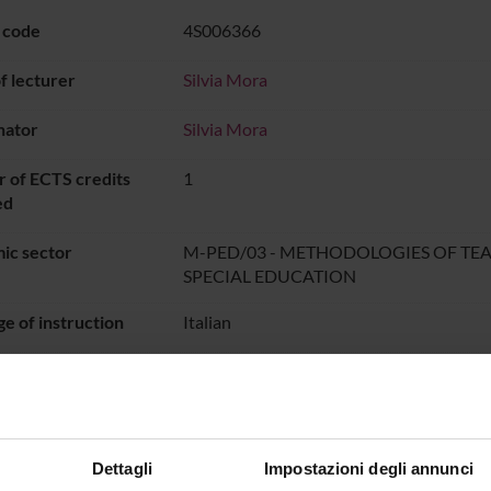
 code
4S006366
 lecturer
Silvia Mora
nator
Silvia Mora
 of ECTS credits
1
ed
ic sector
M-PED/03 - METHODOLOGIES OF TE
SPECIAL EDUCATION
e of instruction
Italian
PERIODO DIDATTICO
dal Sep 23, 2022 
ON TIMETABLE
Dettagli
Impostazioni degli annunci