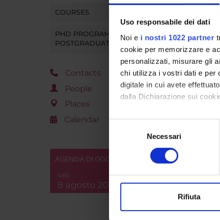
Go t
COURSES
Uso responsabile dei dati
PHD PROGRAMMES AND
Noi e
i nostri 1022 partner
t
POSTGRADUATE TRAINING
cookie per memorizzare e acce
personalizzati, misurare gli an
Contacts
chi utilizza i vostri dati e pe
digitale in cui avete effettua
People
dalla Dichiarazione sui cookie
Places
Calendar
Con il tuo consenso, vorrem
Selezione
raccogliere informazi
Necessari
del
Identificare il tuo di
consenso
digitali).
AGENDA DI OGGI
Approfondisci come vengono el
sab
modificare o ritirare il tuo 
8 agosto 2026
Rifiuta
Utilizziamo i cookie per perso
nostro traffico. Condividiamo 