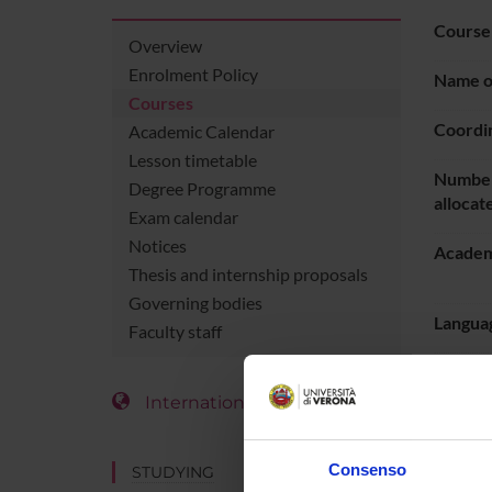
Course
Overview
Enrolment Policy
Name of
Courses
Coordi
Academic Calendar
Lesson timetable
Number
Degree Programme
allocat
Exam calendar
Notices
Academ
Thesis and internship proposals
Governing bodies
Languag
Faculty staff
Period
International Students
LESS
Consenso
STUDYING