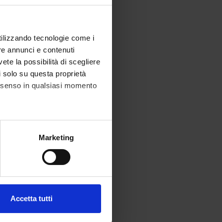
utilizzando tecnologie come i
re annunci e contenuti
vete la possibilità di scegliere
li solo su questa proprietà
consenso in qualsiasi momento
alche metro,
Marketing
e specifiche (impronte
ezione dettagli
. Puoi
Accetta tutti
l media e per analizzare il
ostri partner che si occupano