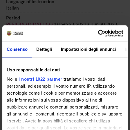
Language of instruction
Italian
Period
PERIODO DIDATTICO
dal Sep 23, 2022 al Jun 30, 2023.
Course news
Seminars related to the course
Consenso
Dettagli
Impostazioni degli annunci
In
LESSON TIMETABLE
Uso responsabile dei dati
Go to lesson schedule
Noi e
i nostri 1022 partner
trattiamo i vostri dati
personali, ad esempio il vostro numero IP, utilizzando
tecnologie come i cookie per memorizzare e accedere
alle informazioni sul vostro dispositivo al fine di
Overview
pubblicare annunci e contenuti personalizzati, misurare
Enrolment Policy
gli annunci e i contenuti, ricercare il pubblico e sviluppare
Courses
i servizi. Avete la possibilità di scegliere chi utilizza i
Academic Calendar
vostri dati e per quali scopi. Le vostre scelte in materia di