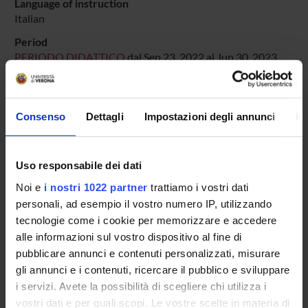
Language of instruction
Italian
Period
PERIODO DIDATTICO
dal Sep 23, 2022 al Jun 30, 2023.
Course news
Seminars related to the course
Consenso
Dettagli
Impostazioni degli annunci
In
LESSON TIMETABLE
Uso responsabile dei dati
Go to lesson schedule
Noi e
i nostri 1022 partner
trattiamo i vostri dati
personali, ad esempio il vostro numero IP, utilizzando
tecnologie come i cookie per memorizzare e accedere
alle informazioni sul vostro dispositivo al fine di
Overview
pubblicare annunci e contenuti personalizzati, misurare
Enrolment Policy
gli annunci e i contenuti, ricercare il pubblico e sviluppare
Courses
i servizi. Avete la possibilità di scegliere chi utilizza i
Academic Calendar
vostri dati e per quali scopi. Le vostre scelte in materia di