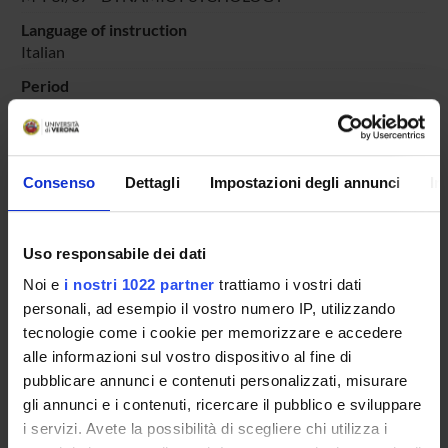
Language of instruction
Italian
Period
PERIODO
dal Dec 6, 2021 al Jul 31, 2022.
Course news
Consenso
Dettagli
Impostazioni degli annunci
In
Seminars related to the course
LESSON TIMETABLE
Uso responsabile dei dati
Go to lesson schedule
Noi e
i nostri 1022 partner
trattiamo i vostri dati
personali, ad esempio il vostro numero IP, utilizzando
tecnologie come i cookie per memorizzare e accedere
alle informazioni sul vostro dispositivo al fine di
pubblicare annunci e contenuti personalizzati, misurare
Overview
gli annunci e i contenuti, ricercare il pubblico e sviluppare
Enrolment Policy
i servizi. Avete la possibilità di scegliere chi utilizza i
Courses