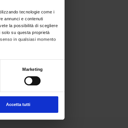
utilizzando tecnologie come i
re annunci e contenuti
vete la possibilità di scegliere
li solo su questa proprietà
consenso in qualsiasi momento
alche metro,
Marketing
e specifiche (impronte
ezione dettagli
. Puoi
Accetta tutti
l media e per analizzare il
ostri partner che si occupano
azioni che hai fornito loro o