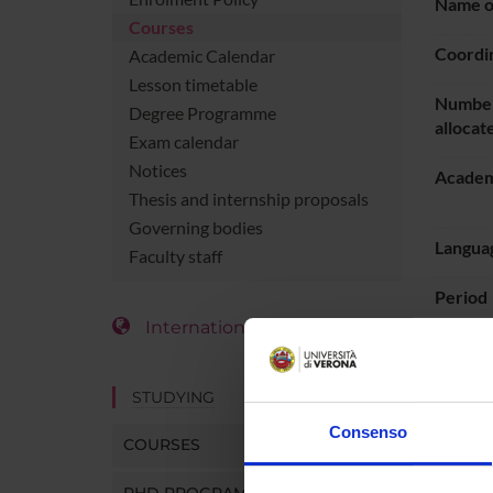
Name of
Courses
Coordi
Academic Calendar
Lesson timetable
Number
Degree Programme
allocat
Exam calendar
Notices
Academ
Thesis and internship proposals
Governing bodies
Languag
Faculty staff
Period
International Students
LESS
STUDYING
Go t
Consenso
COURSES
PHD PROGRAMMES AND