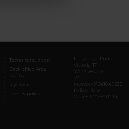
Lungadige Porta
Technical support
Vittoria, 17
Back office Area -
37129 Verona
dbErw
VAT
number01541040232
MyUnivr
Italian Fiscal
Privacy policy
Code93009870234