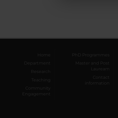
che hanno raccolto dal tuo uti
Home
PhD Programmes
Department
Master and Post
Lauream
Research
Contact
Teaching
information
Community
Engagement