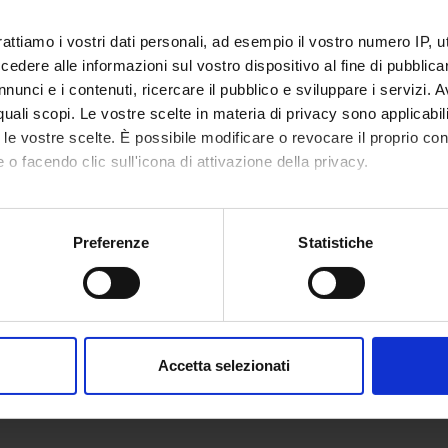
rattiamo i vostri dati personali, ad esempio il vostro numero IP, 
dere alle informazioni sul vostro dispositivo al fine di pubblica
nunci e i contenuti, ricercare il pubblico e sviluppare i servizi. A
r quali scopi. Le vostre scelte in materia di privacy sono applicabi
to le vostre scelte. È possibile modificare o revocare il proprio 
 o facendo clic sull'icona di attivazione della privacy.
mo anche:
oni sulla tua posizione geografica, con un'approssimazione di qu
Preferenze
Statistiche
spositivo, scansionandolo attivamente alla ricerca di caratteristich
aborati i tuoi dati personali e imposta le tue preferenze nella
s
consenso in qualsiasi momento dalla Dichiarazione sui cookie.
Accetta selezionati
nalizzare contenuti ed annunci, per fornire funzionalità dei socia
inoltre informazioni sul modo in cui utilizzi il nostro sito con i n
icità e social media, i quali potrebbero combinarle con altre inform