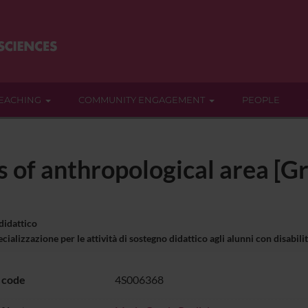
EACHING
COMMUNITY ENGAGEMENT
PEOPLE
s of anthropological area [
 didattico
ializzazione per le attività di sostegno didattico agli alunni con disabi
 code
4S006368