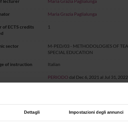
 lecturer
Maria Grazia Paglialunga
nator
Maria Grazia Paglialunga
 of ECTS credits
1
ed
ic sector
M-PED/03 - METHODOLOGIES OF TE
SPECIAL EDUCATION
e of instruction
Italian
PERIODO
dal Dec 6, 2021 al Jul 31, 2022
ON TIMETABLE
o lesson schedule
Dettagli
Impostazioni degli annunci