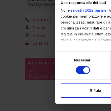
Uso responsabile dei dati
POSTGRADUATE TRAINING
Noi e
i nostri 1022 partner
t
cookie per memorizzare e acce
Contacts
personalizzati, misurare gli an
People
chi utilizza i vostri dati e pe
digitale in cui avete effettua
Places
dalla Dichiarazione sui cookie
Calendar
Con il tuo consenso, vorrem
Selezione
raccogliere informazi
Necessari
del
AGENDA DI OGGI
Identificare il tuo di
consenso
digitali).
sab
8 agosto 2026
Approfondisci come vengono el
modificare o ritirare il tuo 
Rifiuta
Utilizziamo i cookie per perso
nostro traffico. Condividiamo 
di analisi dei dati web, pubbl