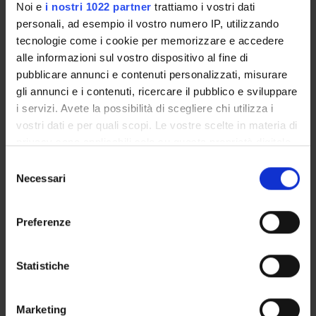
Notices
Noi e
i nostri 1022 partner
trattiamo i vostri dati
Thesis and internship proposals
personali, ad esempio il vostro numero IP, utilizzando
Governing bodies
tecnologie come i cookie per memorizzare e accedere
Faculty staff
alle informazioni sul vostro dispositivo al fine di
pubblicare annunci e contenuti personalizzati, misurare
gli annunci e i contenuti, ricercare il pubblico e sviluppare
STUDYING
i servizi. Avete la possibilità di scegliere chi utilizza i
vostri dati e per quali scopi. Le vostre scelte in materia di
COURSES
privacy sono applicabili solo su questa proprietà digitale
in cui avete effettuato le vostre scelte. È possibile
PHD PROGRAMMES AND POSTGRADUATE
Selezione
TRAINING
modificare o revocare il proprio consenso in qualsiasi
Necessari
del
momento dalla Dichiarazione sui cookie o facendo clic
consenso
sull'icona di attivazione della privacy.
Contacts
Preferenze
People
Con il tuo consenso, vorremmo anche:
Places
raccogliere informazioni sulla tua posizione
Statistiche
Calendar
geografica, con un'approssimazione di qualche
metro,
Marketing
Identificare il tuo dispositivo, scansionandolo