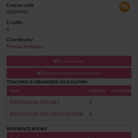
Course code
4S009943
Credits
6
Coordinator
Monica Pedrazza
Course news
Seminars related to the course
TEACHING IS ORGANISED AS FOLLOWS:
UNIT
CREDITS
ACADEMIC S
PSICOLOGIA SOCIALE
3
PSICOLOGIA DELL'EDUCAZIONE
3
REFERENCE BOOKS