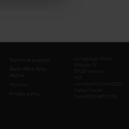
Lungadige Porta
Technical support
Vittoria, 17
Back office Area -
37129 Verona
dbErw
VAT
number01541040232
MyUnivr
Italian Fiscal
Privacy policy
Code93009870234