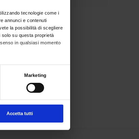
utilizzando tecnologie come i
re annunci e contenuti
vete la possibilità di scegliere
li solo su questa proprietà
consenso in qualsiasi momento
alche metro,
Marketing
e specifiche (impronte
ezione dettagli
. Puoi
Accetta tutti
l media e per analizzare il
ostri partner che si occupano
azioni che hai fornito loro o