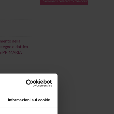
Seminars related to the course
imento della
ostegno didattico
uola PRIMARIA
1.
Informazioni sui cookie