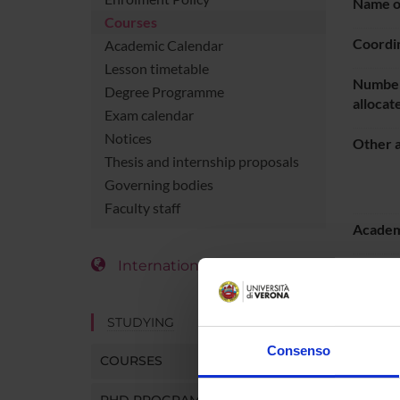
Name of
Courses
Coordi
Academic Calendar
Lesson timetable
Number
Degree Programme
allocat
Exam calendar
Notices
Other a
Thesis and internship proposals
Governing bodies
Faculty staff
Academ
International Students
Languag
Locatio
STUDYING
Period
Consenso
COURSES
PHD PROGRAMMES AND