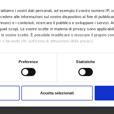
ON TIMETABLE
rattiamo i vostri dati personali, ad esempio il vostro numero IP, 
o lesson schedule
dere alle informazioni sul vostro dispositivo al fine di pubblica
nunci e i contenuti, ricercare il pubblico e sviluppare i servizi. A
r quali scopi. Le vostre scelte in materia di privacy sono applicabi
to le vostre scelte. È possibile modificare o revocare il proprio 
 o facendo clic sull'icona di attivazione della privacy.
mo anche:
oni sulla tua posizione geografica, con un'approssimazione di qu
Preferenze
Statistiche
spositivo, scansionandolo attivamente alla ricerca di caratteristich
aborati i tuoi dati personali e imposta le tue preferenze nella
s
consenso in qualsiasi momento dalla Dichiarazione sui cookie.
Accetta selezionati
nalizzare contenuti ed annunci, per fornire funzionalità dei socia
inoltre informazioni sul modo in cui utilizzi il nostro sito con i n
icità e social media, i quali potrebbero combinarle con altre inform