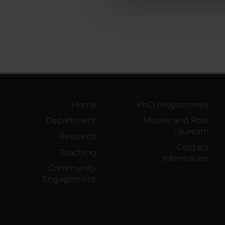
che hanno raccolto dal tuo uti
Home
PhD Programmes
Department
Master and Post
Lauream
Research
Contact
Teaching
information
Community
Engagement