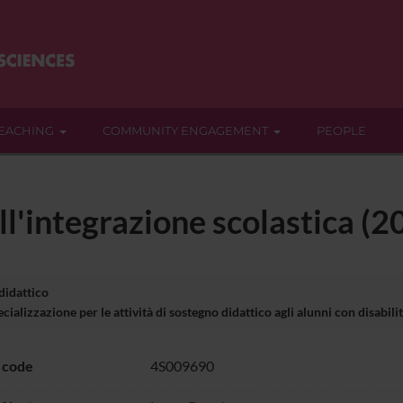
EACHING
COMMUNITY ENGAGEMENT
PEOPLE
all'integrazione scolastica 
 didattico
ializzazione per le attività di sostegno didattico agli alunni con disabil
 code
4S009690