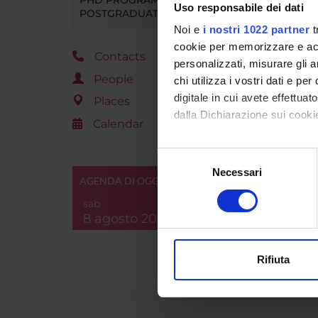
LESS
Uso responsabile dei dati
POSTGRADUATE TRAINING
Noi e
i nostri 1022 partner
t
Go t
cookie per memorizzare e acce
Contacts
personalizzati, misurare gli an
People
chi utilizza i vostri dati e pe
digitale in cui avete effettua
Places
dalla Dichiarazione sui cookie
Calendar
Con il tuo consenso, vorrem
Selezione
raccogliere informazi
Necessari
del
AGENDA DI OGGI
Identificare il tuo di
consenso
digitali).
sab
8 agosto 2026
Approfondisci come vengono el
modificare o ritirare il tuo 
Rifiuta
Utilizziamo i cookie per perso
nostro traffico. Condividiamo 
di analisi dei dati web, pubbl