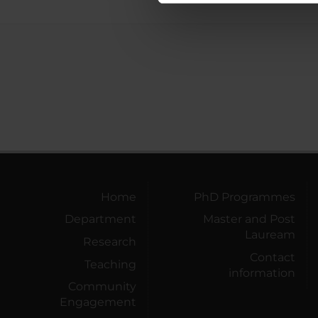
di analisi dei dati web, pubbl
che hanno raccolto dal tuo uti
Home
PhD Programmes
Department
Master and Post
Lauream
Research
Contact
Teaching
information
Community
Engagement