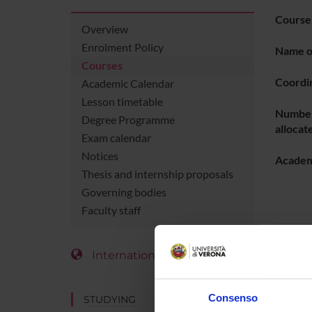
Course
Overview
Enrolment Policy
Name of
Courses
Coordi
Academic Calendar
Lesson timetable
Number
Degree Programme
allocat
Exam calendar
Notices
Academ
Thesis and internship proposals
Governing bodies
Faculty staff
Languag
International Students
Period
Consenso
STUDYING
LESS