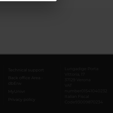
azioni che hai fornito loro o
Lungadige Porta
Technical support
Vittoria, 17
Back office Area -
37129 Verona
dbErw
VAT
number01541040232
MyUnivr
Italian Fiscal
Privacy policy
Code93009870234