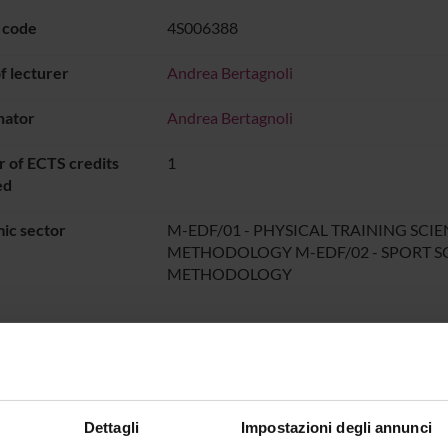
 code
4S006388
 lecturer
Andrea Bertagnoli
nator
Andrea Bertagnoli
 of ECTS credits
1
ed
ic sector
M-EDF/01 - PHYSICAL TRAINING SCI
METHODOLOGY M-EDF/02 - SPORT S
METHODOLOGY
e of instruction
Italian
Periodo didattico
dal Jul 1, 2019 al Mar 3
Dettagli
Impostazioni degli annunci
ON TIMETABLE