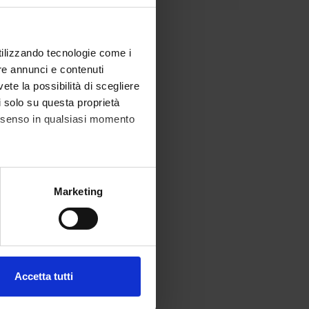
utilizzando tecnologie come i
re annunci e contenuti
vete la possibilità di scegliere
li solo su questa proprietà
consenso in qualsiasi momento
alche metro,
Marketing
e specifiche (impronte
ezione dettagli
. Puoi
Accetta tutti
l media e per analizzare il
ostri partner che si occupano