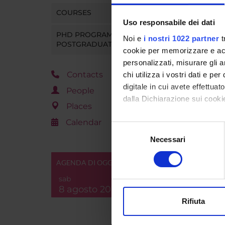
COURSES
Uso responsabile dei dati
Go t
PHD PROGRAMMES AND
Noi e
i nostri 1022 partner
t
POSTGRADUATE TRAINING
cookie per memorizzare e acce
personalizzati, misurare gli an
Contacts
chi utilizza i vostri dati e pe
digitale in cui avete effettua
People
dalla Dichiarazione sui cookie
Places
Calendar
Con il tuo consenso, vorrem
Selezione
raccogliere informazi
Necessari
del
Identificare il tuo di
consenso
digitali).
AGENDA DI OGGI
Approfondisci come vengono el
sab
modificare o ritirare il tuo 
8 agosto 2026
Rifiuta
Utilizziamo i cookie per perso
nostro traffico. Condividiamo 