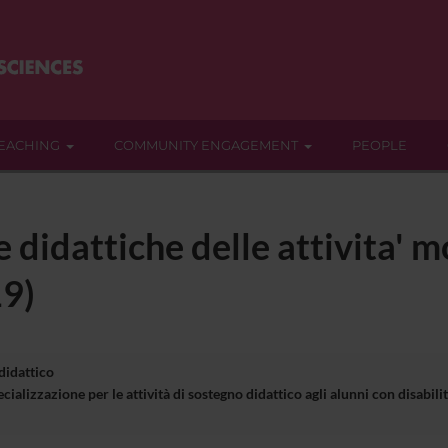
EACHING
COMMUNITY ENGAGEMENT
PEOPLE
 didattiche delle attivita' m
19)
 didattico
cializzazione per le attività di sostegno didattico agli alunni con disa