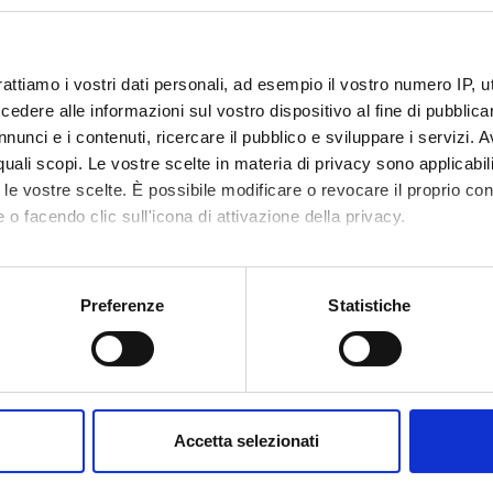
o lesson schedule
rattiamo i vostri dati personali, ad esempio il vostro numero IP, 
dere alle informazioni sul vostro dispositivo al fine di pubblica
nunci e i contenuti, ricercare il pubblico e sviluppare i servizi. A
r quali scopi. Le vostre scelte in materia di privacy sono applicabi
to le vostre scelte. È possibile modificare o revocare il proprio 
 o facendo clic sull'icona di attivazione della privacy.
mo anche:
oni sulla tua posizione geografica, con un'approssimazione di qu
Preferenze
Statistiche
spositivo, scansionandolo attivamente alla ricerca di caratteristich
aborati i tuoi dati personali e imposta le tue preferenze nella
s
consenso in qualsiasi momento dalla Dichiarazione sui cookie.
Accetta selezionati
nalizzare contenuti ed annunci, per fornire funzionalità dei socia
inoltre informazioni sul modo in cui utilizzi il nostro sito con i n