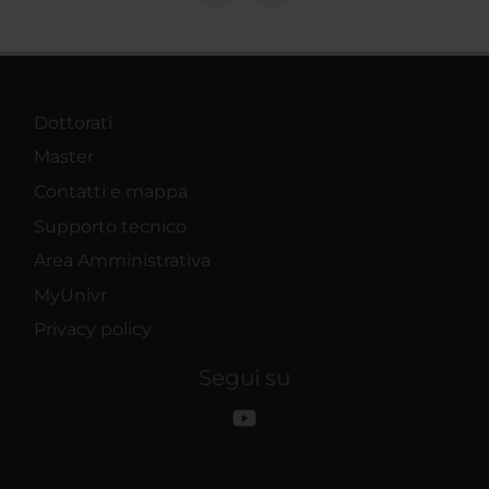
Dottorati
Master
Contatti e mappa
Supporto tecnico
Area Amministrativa
MyUnivr
Privacy policy
Segui su