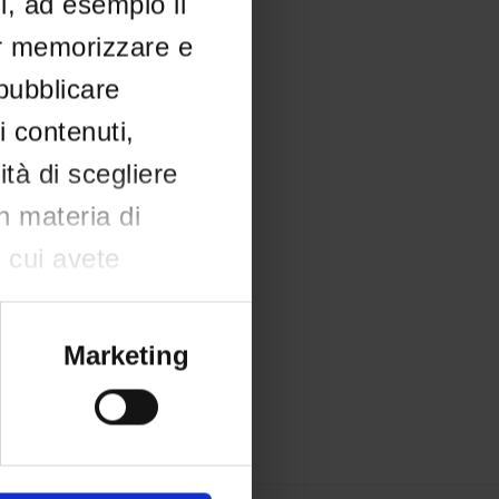
li, ad esempio il
er memorizzare e
 pubblicare
i contenuti,
ità di scegliere
in materia di
n cui avete
e il proprio
okie o facendo
Marketing