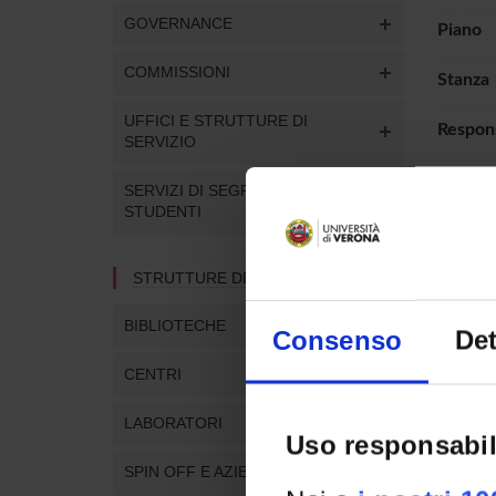
GOVERNANCE
Piano
COMMISSIONI
Stanza
UFFICI E STRUTTURE DI
Respon
SERVIZIO
Telefo
SERVIZI DI SEGRETERIA
STUDENTI
Posti a
STRUTTURE DEL DIPARTIMENTO
Dipart
BIBLIOTECHE
Consenso
Det
CENTRI
LUOG
LABORATORI
Uso responsabil
SPIN OFF E AZIENDE