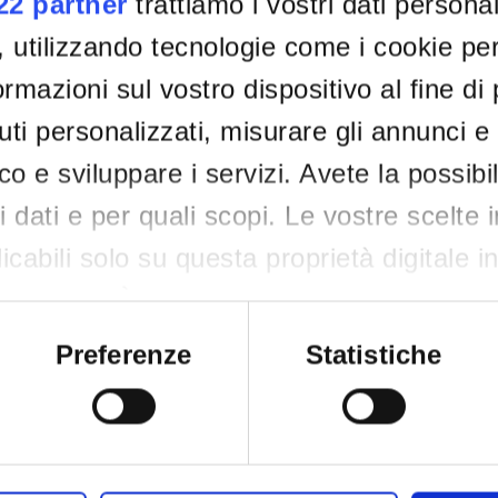
022 partner
trattiamo i vostri dati persona
, utilizzando tecnologie come i cookie p
rmazioni sul vostro dispositivo al fine di
ti personalizzati, misurare gli annunci e 
ico e sviluppare i servizi. Avete la possibil
tri dati e per quali scopi. Le vostre scelte 
cabili solo su questa proprietà digitale i
re scelte. È possibile modificare o revocar
siasi momento dalla Dichiarazione sui co
Preferenze
Statistiche
attivazione della privacy.
nso, vorremmo anche: