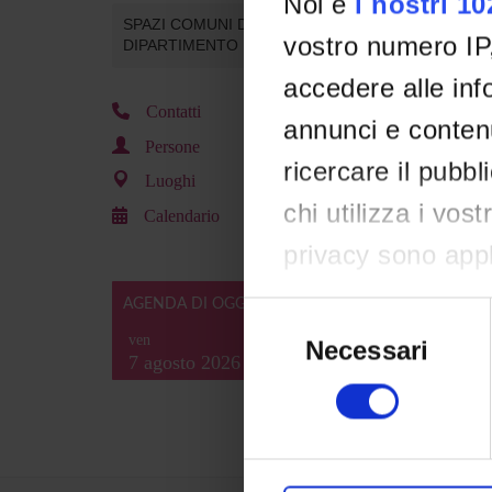
Noi e
i nostri 1
SPAZI COMUNI DEL
vostro numero IP
DIPARTIMENTO
accedere alle info
Contatti
annunci e contenu
Persone
ricercare il pubbl
Luoghi
chi utilizza i vos
Calendario
privacy sono appli
effettuato le vost
Selezione
AGENDA DI OGGI
del
consenso in qual
ven
Necessari
consenso
7 agosto 2026
clic sull'icona di 
Con il tuo conse