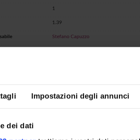
1
1.39
sabile
Stefano Capuzzo
no
045 8028175
 sedere
6
imento
Dipartimento Scienze Umane
tagli
Impostazioni degli annunci
HI DI INTERESSE
e dei dati