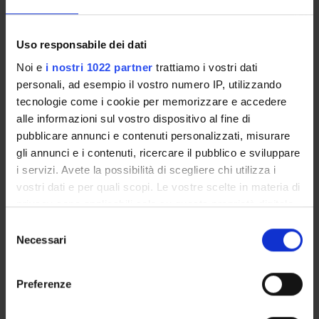
Uso responsabile dei dati
Overview
Noi e
i nostri 1022 partner
trattiamo i vostri dati
personali, ad esempio il vostro numero IP, utilizzando
Enrolment Policy
tecnologie come i cookie per memorizzare e accedere
Degree Programme
alle informazioni sul vostro dispositivo al fine di
Courses
pubblicare annunci e contenuti personalizzati, misurare
Notices
gli annunci e i contenuti, ricercare il pubblico e sviluppare
Governing bodies
i servizi. Avete la possibilità di scegliere chi utilizza i
vostri dati e per quali scopi. Le vostre scelte in materia di
privacy sono applicabili solo su questa proprietà digitale
STUDYING
in cui avete effettuato le vostre scelte. È possibile
Selezione
COURSES
modificare o revocare il proprio consenso in qualsiasi
Necessari
del
momento dalla Dichiarazione sui cookie o facendo clic
consenso
PHD PROGRAMMES AND POSTGRADUATE
sull'icona di attivazione della privacy.
TRAINING
Preferenze
Con il tuo consenso, vorremmo anche:
Contacts