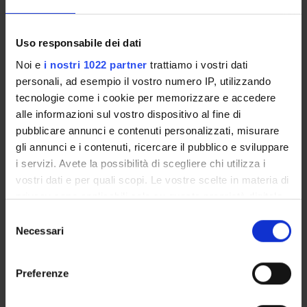
Uso responsabile dei dati
Overview
Noi e
i nostri 1022 partner
trattiamo i vostri dati
personali, ad esempio il vostro numero IP, utilizzando
Enrolment Policy
tecnologie come i cookie per memorizzare e accedere
Degree Programme
alle informazioni sul vostro dispositivo al fine di
Courses
pubblicare annunci e contenuti personalizzati, misurare
Notices
gli annunci e i contenuti, ricercare il pubblico e sviluppare
Governing bodies
i servizi. Avete la possibilità di scegliere chi utilizza i
vostri dati e per quali scopi. Le vostre scelte in materia di
privacy sono applicabili solo su questa proprietà digitale
STUDYING
in cui avete effettuato le vostre scelte. È possibile
Selezione
COURSES
modificare o revocare il proprio consenso in qualsiasi
Necessari
del
momento dalla Dichiarazione sui cookie o facendo clic
consenso
PHD PROGRAMMES AND POSTGRADUATE
sull'icona di attivazione della privacy.
TRAINING
Preferenze
Con il tuo consenso, vorremmo anche:
Contacts