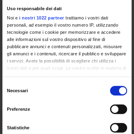
Overview
Uso responsabile dei dati
Enrolment Procedures and Admission Requirements
Noi e
i nostri 1022 partner
trattiamo i vostri dati
Degree Programme
personali, ad esempio il vostro numero IP, utilizzando
Courses
tecnologie come i cookie per memorizzare e accedere
Notices
alle informazioni sul vostro dispositivo al fine di
Governing bodies
pubblicare annunci e contenuti personalizzati, misurare
gli annunci e i contenuti, ricercare il pubblico e sviluppare
i servizi. Avete la possibilità di scegliere chi utilizza i
STUDYING
vostri dati e per quali scopi. Le vostre scelte in materia di
privacy sono applicabili solo su questa proprietà digitale
COURSES
in cui avete effettuato le vostre scelte. È possibile
Selezione
modificare o revocare il proprio consenso in qualsiasi
Necessari
PHD PROGRAMMES AND POSTGRADUATE
del
momento dalla Dichiarazione sui cookie o facendo clic
TRAINING
consenso
sull'icona di attivazione della privacy.
Preferenze
Contacts
Con il tuo consenso, vorremmo anche:
People
raccogliere informazioni sulla tua posizione
Statistiche
Places
geografica, con un'approssimazione di qualche