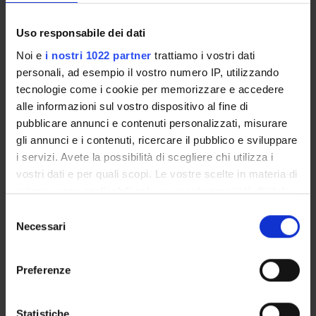
Academic Calendar
Lesson timetable
Uso responsabile dei dati
Degree Programme
Noi e
i nostri 1022 partner
trattiamo i vostri dati
Exam calendar
personali, ad esempio il vostro numero IP, utilizzando
Notices
tecnologie come i cookie per memorizzare e accedere
Thesis and internship proposals
alle informazioni sul vostro dispositivo al fine di
Governing bodies
pubblicare annunci e contenuti personalizzati, misurare
Faculty staff
gli annunci e i contenuti, ricercare il pubblico e sviluppare
i servizi. Avete la possibilità di scegliere chi utilizza i
vostri dati e per quali scopi. Le vostre scelte in materia di
STUDYING
privacy sono applicabili solo su questa proprietà digitale
in cui avete effettuato le vostre scelte. È possibile
COURSES
Selezione
modificare o revocare il proprio consenso in qualsiasi
Necessari
del
momento dalla Dichiarazione sui cookie o facendo clic
PHD PROGRAMMES AND POSTGRADUATE
consenso
TRAINING
sull'icona di attivazione della privacy.
Preferenze
Contacts
Con il tuo consenso, vorremmo anche:
raccogliere informazioni sulla tua posizione
People
Statistiche