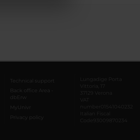
azioni che hai fornito loro o
Lungadige Porta
Technical support
Vittoria, 17
Back office Area -
37129 Verona
dbErw
VAT
number01541040232
MyUnivr
Italian Fiscal
Privacy policy
Code93009870234