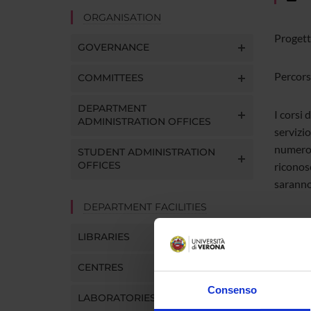
ORGANISATION
Progett
GOVERNANCE
Percorsi
COMMITTEES
DEPARTMENT
I corsi 
ADMINISTRATION OFFICES
servizio
numero l
STUDENT ADMINISTRATION
OFFICES
riconosc
saranno
DEPARTMENT FACILITIES
LIBRARIES
ATT
CENTRES
Pr
Consenso
LABORATORIES