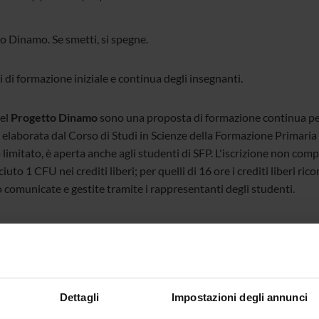
o Dinamo. Se smetti, si spegne.
 di formazione iniziale e continua degli insegnanti.
del
Progetto Dinamo
sono una proposta di formazione continua per i
 elaborata dal Corso di Studi in Scienze della Formazione Primaria 
imitato, è aperta anche agli studenti di SFP. L'iscrizione non compor
iuto 1 CFU nei crediti liberi; per quelli di 16 ore i crediti liberi ri
 comunicate e gestite tramite i rappresentanti degli studenti.
ACHMENTS
ogramma
(pdf, it, 198 KB, 29/08/22)
Dettagli
Impostazioni degli annunci