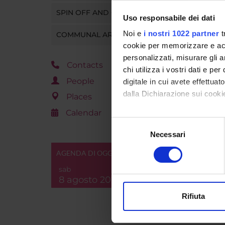
SPIN OFF AND COMPANIES
Uso responsabile dei dati
Progra
Noi e
i nostri 1022 partner
t
COMMUNAL AREA
Depart
cookie per memorizzare e acce
personalizzati, misurare gli an
Contacts
chi utilizza i vostri dati e pe
People
digitale in cui avete effettua
dalla Dichiarazione sui cookie
Places
Calendar
Con il tuo consenso, vorrem
Selezione
raccogliere informazi
Necessari
del
Identificare il tuo di
consenso
AGENDA DI OGGI
digitali).
sab
Approfondisci come vengono el
8 agosto 2026
modificare o ritirare il tuo 
Rifiuta
Utilizziamo i cookie per perso
nostro traffico. Condividiamo 