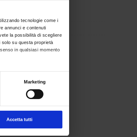
utilizzando tecnologie come i
re annunci e contenuti
vete la possibilità di scegliere
li solo su questa proprietà
consenso in qualsiasi momento
alche metro,
Marketing
e specifiche (impronte
ezione dettagli
. Puoi
Accetta tutti
l media e per analizzare il
ostri partner che si occupano