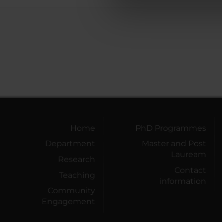
di analisi dei dati web, pubbl
che hanno raccolto dal tuo uti
Home
PhD Programmes
Department
Master and Post
Lauream
Research
Contact
Teaching
information
Community
Engagement