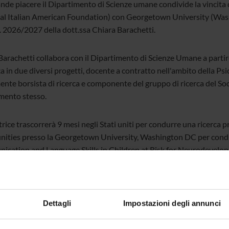
nde piacere il Dipartimento di Scienze umane condivide la vincita 
al Italian American Foundation) con Georgetown University (Was
a. 2026/2027 della dott.ssa Chiara Barachetti.
Barachetti collabora con il Dipartimento di Scienze Umane a partire
ca in due diversi progetti, docente a contratto nell'ambito della Psi
ente borsista di ricerca e componente del gruppo di ricerca del S
mento stesso.
trice trascorrerà 9 mesi negli Stati uniti per condurre una ricerca 
ties presso la Georgetown University, Washington DC per condurr
cation and Language Skills in Children at Risk for Neurodevelop
ntion for Low-Income Families”.
luglio, dopo la riunione annuale Fulbright presso il Ministero degl
 della Farnesina, Roma) e ricevimento ospiti dell'Ambasciata statunit
Dettagli
Impostazioni degli annunci
ci saranno accolti dal Presidente della Repubblica Italiana, Sergio 