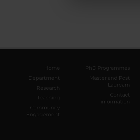
che hanno raccolto dal tuo uti
Home
PhD Programmes
Department
Master and Post
Lauream
Research
Contact
Teaching
information
Community
Engagement