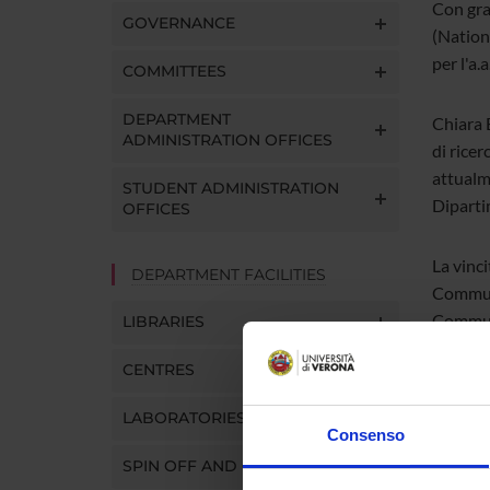
Con gra
GOVERNANCE
(Nation
per l'a.
COMMITTEES
DEPARTMENT
Chiara 
ADMINISTRATION OFFICES
di ricer
attualm
STUDENT ADMINISTRATION
Diparti
OFFICES
La vinci
DEPARTMENT FACILITIES
Communi
Communi
LIBRARIES
Interve
CENTRES
Oggi, 2 
LABORATORIES
(Palazzo
Consenso
vincitri
SPIN OFF AND COMPANIES