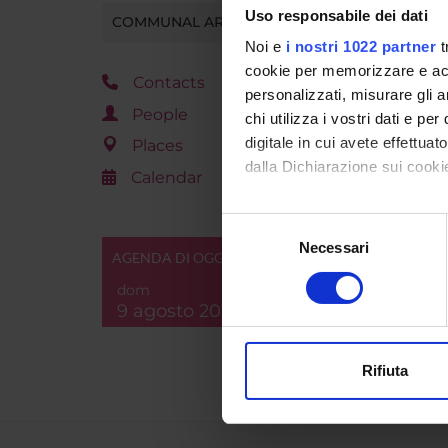
Uso responsabile dei dati
COMMUNAL AREA
A Chiar
Noi e
i nostri 1022 partner
t
cookie per memorizzare e acce
Contacts
personalizzati, misurare gli an
People
chi utilizza i vostri dati e pe
ATT
digitale in cui avete effettua
Places
Fot
dalla Dichiarazione sui cookie
Calendar
Fot
Con il tuo consenso, vorrem
Selezione
raccogliere informazi
Necessari
del
AGENDA DI OGGI
Identificare il tuo di
consenso
Progra
dom
digitali).
9 agosto 2026
Approfondisci come vengono el
Depart
modificare o ritirare il tuo 
Rifiuta
Utilizziamo i cookie per perso
nostro traffico. Condividiamo 
di analisi dei dati web, pubbl