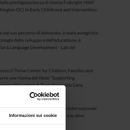
della prestigiosa borsa di ricerca Fulbright-NIAF
hington DC) in Early Childhood and Intervention
 dal suo percorso di dottorato, è stata assegnista
cologia dello sviluppo e dell'educazione, è
ocial & Language Development - Lab del
presso il Thrive Center for Children, Families and
e una ricerca dal titolo “Supporting
mental Disorders: A Transdiagnostic Early
i Affari Esteri e della Cooperazione Internazionale
ense, Chiara e gli altri vincitori e le altre
Informazioni sui cookie
Mattarella.