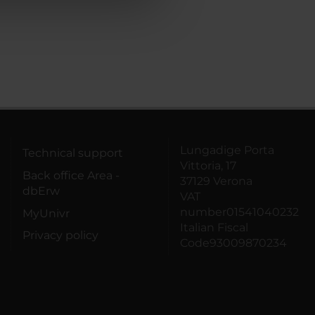
Lungadige Porta
Technical support
Vittoria, 17
Back office Area -
37129 Verona
dbErw
VAT
number01541040232
MyUnivr
Italian Fiscal
Privacy policy
Code93009870234