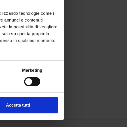
nze umane.
utilizzando tecnologie come i
re annunci e contenuti
vete la possibilità di scegliere
li solo su questa proprietà
consenso in qualsiasi momento
alche metro,
Marketing
e specifiche (impronte
ezione dettagli
. Puoi
Accetta tutti
l media e per analizzare il
ostri partner che si occupano
azioni che hai fornito loro o