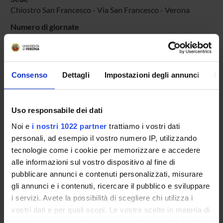
Chiostro San Francesco - Via San Francesco - Verona
Numero di giornate
15
Obiettivi
Coinvolgere studentesse e studenti di diversi Dipartimenti
Consenso
Dettagli
Impostazioni degli annunci
In
nella realizzazione di una mostra sulle Madri Costituenti
Aree scientifiche coinvolte
AREA MIN. 11 - Scienze storiche, filosofiche, pedagogiche e
Uso responsabile dei dati
psicologiche; AREA MIN. 12 - Scienze giuridiche
Noi e
i nostri 1022 partner
trattiamo i vostri dati
Categoria prevalente
personali, ad esempio il vostro numero IP, utilizzando
Organizzazione di concerti, spettacoli teatrali, rassegne
tecnologie come i cookie per memorizzare e accedere
cinematografiche, eventi sportivi, mostre, esposizioni e altri
alle informazioni sul vostro dispositivo al fine di
eventi di pubblica utilità aperti alla comunità:
pubblicare annunci e contenuti personalizzati, misurare
Organizzazione di concerti, spettacoli teatrali, rassegne
gli annunci e i contenuti, ricercare il pubblico e sviluppare
cinematografiche, eventi sportivi, mostre, esposizioni e altri
eventi di pubblica utilità aperti alla comunità
i servizi. Avete la possibilità di scegliere chi utilizza i
vostri dati e per quali scopi. Le vostre scelte in materia di
privacy sono applicabili solo su questa proprietà digitale