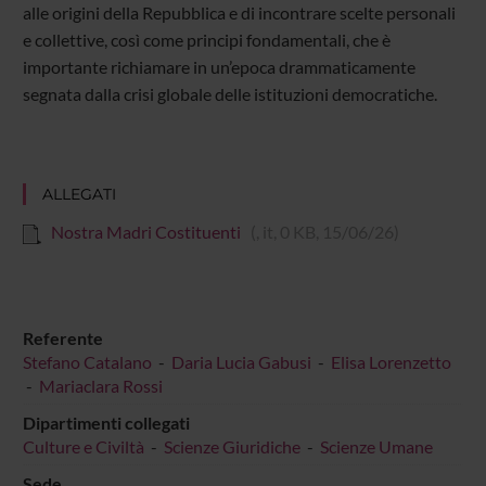
alle origini della Repubblica e di incontrare scelte personali
e collettive, così come principi fondamentali, che è
importante richiamare in un’epoca drammaticamente
segnata dalla crisi globale delle istituzioni democratiche.
ALLEGATI
Nostra Madri Costituenti
(, it, 0 KB, 15/06/26)
Referente
Stefano Catalano
-
Daria Lucia Gabusi
-
Elisa Lorenzetto
-
Mariaclara Rossi
Dipartimenti collegati
Culture e Civiltà
-
Scienze Giuridiche
-
Scienze Umane
Sede