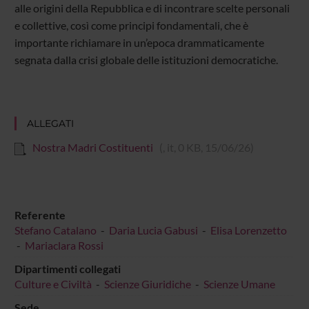
alle origini della Repubblica e di incontrare scelte personali
e collettive, così come principi fondamentali, che è
importante richiamare in un’epoca drammaticamente
segnata dalla crisi globale delle istituzioni democratiche.
ALLEGATI
Nostra Madri Costituenti
(, it, 0 KB, 15/06/26)
Referente
Stefano Catalano
-
Daria Lucia Gabusi
-
Elisa Lorenzetto
-
Mariaclara Rossi
Dipartimenti collegati
Culture e Civiltà
-
Scienze Giuridiche
-
Scienze Umane
Sede