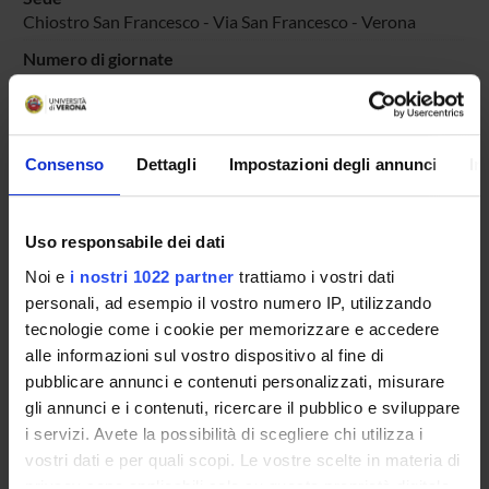
Chiostro San Francesco - Via San Francesco - Verona
Numero di giornate
15
Obiettivi
Coinvolgere studentesse e studenti di diversi Dipartimenti
Consenso
Dettagli
Impostazioni degli annunci
In
nella realizzazione di una mostra sulle Madri Costituenti
Aree scientifiche coinvolte
AREA MIN. 11 - Scienze storiche, filosofiche, pedagogiche e
Uso responsabile dei dati
psicologiche; AREA MIN. 12 - Scienze giuridiche
Noi e
i nostri 1022 partner
trattiamo i vostri dati
Categoria prevalente
personali, ad esempio il vostro numero IP, utilizzando
Organizzazione di concerti, spettacoli teatrali, rassegne
tecnologie come i cookie per memorizzare e accedere
cinematografiche, eventi sportivi, mostre, esposizioni e altri
alle informazioni sul vostro dispositivo al fine di
eventi di pubblica utilità aperti alla comunità:
pubblicare annunci e contenuti personalizzati, misurare
Organizzazione di concerti, spettacoli teatrali, rassegne
gli annunci e i contenuti, ricercare il pubblico e sviluppare
cinematografiche, eventi sportivi, mostre, esposizioni e altri
eventi di pubblica utilità aperti alla comunità
i servizi. Avete la possibilità di scegliere chi utilizza i
vostri dati e per quali scopi. Le vostre scelte in materia di
privacy sono applicabili solo su questa proprietà digitale