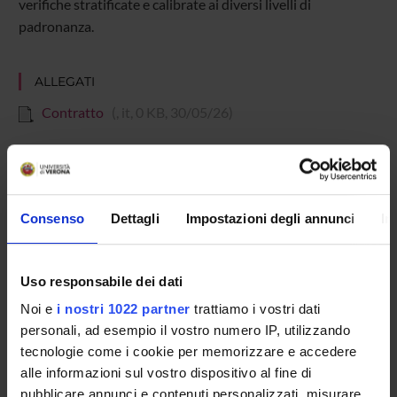
verifiche stratificate e calibrate ai diversi livelli di
padronanza.
ALLEGATI
Contratto
(, it, 0 KB, 30/05/26)
Referente
Marta Milani
Consenso
Dettagli
Impostazioni degli annunci
In
Partecipante
Marta Milani
Uso responsabile dei dati
Dipartimento
Noi e
i nostri 1022 partner
trattiamo i vostri dati
Scienze Umane
personali, ad esempio il vostro numero IP, utilizzando
tecnologie come i cookie per memorizzare e accedere
alle informazioni sul vostro dispositivo al fine di
pubblicare annunci e contenuti personalizzati, misurare