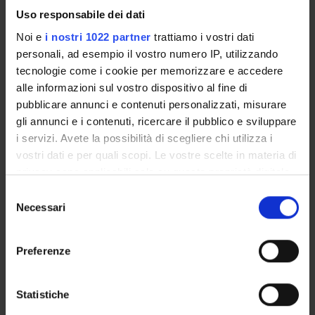
Partner Organizations or Companies
Uso responsabile dei dati
Comune di Verona
Noi e
i nostri 1022 partner
trattiamo i vostri dati
Scientific areas involved
personali, ad esempio il vostro numero IP, utilizzando
AREA MIN. 14 - Scienze politiche e sociali
tecnologie come i cookie per memorizzare e accedere
alle informazioni sul vostro dispositivo al fine di
Prevalent Category
pubblicare annunci e contenuti personalizzati, misurare
Altre iniziative di Public Engagement: Altre iniziative di
gli annunci e i contenuti, ricercare il pubblico e sviluppare
Public Engagement
i servizi. Avete la possibilità di scegliere chi utilizza i
vostri dati e per quali scopi. Le vostre scelte in materia di
privacy sono applicabili solo su questa proprietà digitale
Sustainable Development Goals - SDGs
in cui avete effettuato le vostre scelte. È possibile
Selezione
modificare o revocare il proprio consenso in qualsiasi
Questa iniziativa contribuisce al perseguimento degli
Necessari
del
Obiettivi di Sviluppo Sostenibile dell'Agenda 2030
momento dalla Dichiarazione sui cookie o facendo clic
consenso
dell'ONU
.
sull'icona di attivazione della privacy.
Preferenze
Maggiori informazioni su
www.univr.it/sostenibilita
Con il tuo consenso, vorremmo anche:
raccogliere informazioni sulla tua posizione
Statistiche
geografica, con un'approssimazione di qualche