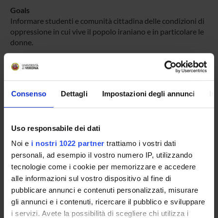
Goals
Informare studenti e comunità cittadina delle condizioni di
oppressione in cui vive il popolo iraniano e in particolare le
donne.
Partner Organizations or Companies
Comune di Verona
Third sector
Consenso
Dettagli
Impostazioni degli annunci
In
Amnesty International Verona
Prevalent Category
Organizzazione di concerti, spettacoli teatrali, rassegne
Uso responsabile dei dati
cinematografiche, eventi sportivi, mostre, esposizioni e altri
Noi e
i nostri 1022 partner
trattiamo i vostri dati
eventi di pubblica utilità aperti alla comunità:
personali, ad esempio il vostro numero IP, utilizzando
Organizzazione di concerti, spettacoli teatrali, rassegne
cinematografiche, eventi sportivi, mostre, esposizioni e altri
tecnologie come i cookie per memorizzare e accedere
eventi di pubblica utilità aperti alla comunità
alle informazioni sul vostro dispositivo al fine di
pubblicare annunci e contenuti personalizzati, misurare
gli annunci e i contenuti, ricercare il pubblico e sviluppare
i servizi. Avete la possibilità di scegliere chi utilizza i
Sustainable Development Goals - SDGs