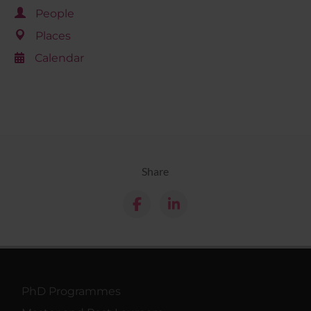
People
Places
Calendar
Share
PhD Programmes