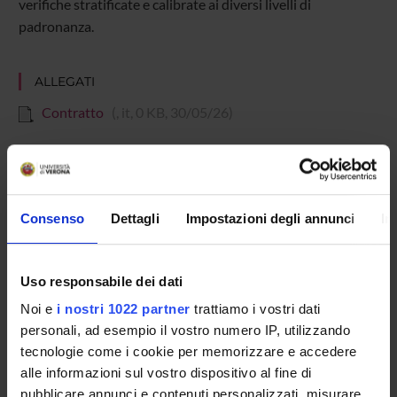
verifiche stratificate e calibrate ai diversi livelli di
padronanza.
ALLEGATI
Contratto
(, it, 0 KB, 30/05/26)
Referente
Marta Milani
Consenso
Dettagli
Impostazioni degli annunci
In
Partecipante
Marta Milani
Uso responsabile dei dati
Dipartimento
Noi e
i nostri 1022 partner
trattiamo i vostri dati
Scienze Umane
personali, ad esempio il vostro numero IP, utilizzando
tecnologie come i cookie per memorizzare e accedere
alle informazioni sul vostro dispositivo al fine di
pubblicare annunci e contenuti personalizzati, misurare