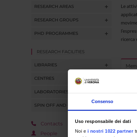
Le attiv
RESEARCH AREAS
applicat
RESEARCH GROUPS
movimen
l’espres
PHD PROGRAMMES
ricerca 
RESEARCH FACILITIES
LIBRARIES
Mem
CENTRES
Valentin
LABORATORIES
Consenso
SPIN OFF AND COMPANIES
Chiara M
Uso responsabile dei dati
Contacts
Noi e
i nostri 1022 partner
t
People