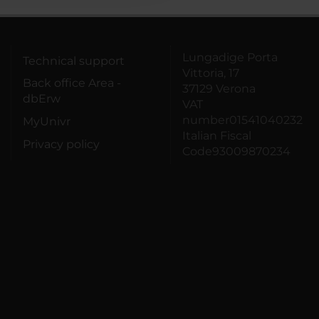
Lungadige Porta
Technical support
Vittoria, 17
Back office Area -
37129 Verona
dbErw
VAT
number01541040232
MyUnivr
Italian Fiscal
Privacy policy
Code93009870234