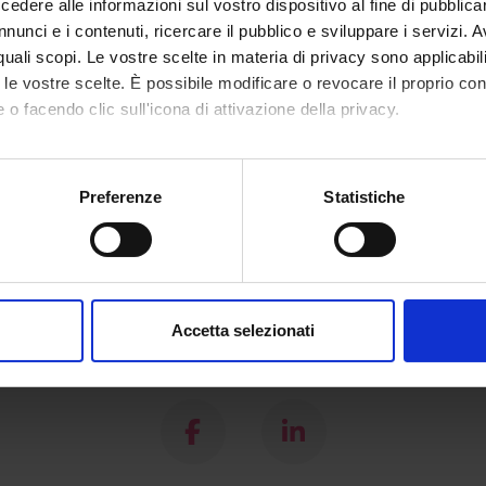
Sciences)
dere alle informazioni sul vostro dispositivo al fine di pubblica
nunci e i contenuti, ricercare il pubblico e sviluppare i servizi. A
r quali scopi. Le vostre scelte in materia di privacy sono applicabi
to le vostre scelte. È possibile modificare o revocare il proprio 
 o facendo clic sull'icona di attivazione della privacy.
mo anche:
oni sulla tua posizione geografica, con un'approssimazione di qu
Preferenze
Statistiche
spositivo, scansionandolo attivamente alla ricerca di caratteristich
aborati i tuoi dati personali e imposta le tue preferenze nella
s
consenso in qualsiasi momento dalla Dichiarazione sui cookie.
Accetta selezionati
nalizzare contenuti ed annunci, per fornire funzionalità dei socia
Share
inoltre informazioni sul modo in cui utilizzi il nostro sito con i n
icità e social media, i quali potrebbero combinarle con altre inform
lizzo dei loro servizi.