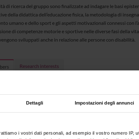
ità di ricerca del gruppo sono finalizzate ad indagare le basi epist
ive della didattica dell’educazione fisica, la metodologia di inseg
to umano e dello sport e gli aspetti motivazionali connessi con l’
sione di competenze motorie e sportive nelle diverse fasi della vita
vengono sviluppati anche in relazione alle persone con disabilità.
Research interests
bers
a Biino
Associate Professor
Donatella
(Department Neurosciences,
Dettagli
Impostazioni degli annunci
Biomedicine and Movement
Sciences)
ilanese
Associate Professor
Francesca 
(Department Neurosciences,
rattiamo i vostri dati personali, ad esempio il vostro numero IP, 
Biomedicine and Movement