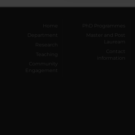
Home
PhD Programmes
Department
Master and Post
Lauream
Research
Contact
Teaching
information
Community
Engagement