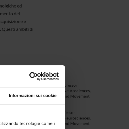
emolgiche ed
namento del
acquisizione e
. Questi ambiti di
 Donati
Temporary Professor
(Department Neurosciences,
Informazioni sui cookie
Biomedicine and Movement
Sciences)
Vitali
Associate Professor
(Department Neurosciences,
utilizzando tecnologie come i
Biomedicine and Movement