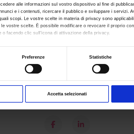
dere alle informazioni sul vostro dispositivo al fine di pubblica
area
Humanities
nunci e i contenuti, ricercare il pubblico e sviluppare i servizi. A
r quali scopi. Le vostre scelte in materia di privacy sono applicabi
 area
Education, Philosophy and Social Work
to le vostre scelte. È possibile modificare o revocare il proprio 
 o facendo clic sull'icona di attivazione della privacy.
mo anche:
oni sulla tua posizione geografica, con un'approssimazione di qu
Preferenze
Statistiche
spositivo, scansionandolo attivamente alla ricerca di caratteristich
aborati i tuoi dati personali e imposta le tue preferenze nella
s
consenso in qualsiasi momento dalla Dichiarazione sui cookie.
Accetta selezionati
nalizzare contenuti ed annunci, per fornire funzionalità dei socia
inoltre informazioni sul modo in cui utilizzi il nostro sito con i n
Share
icità e social media, i quali potrebbero combinarle con altre inform
lizzo dei loro servizi.