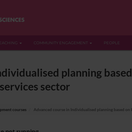
EACHING
COMMUNITY ENGAGEMENT
PEOPLE
dividualised planning based 
 services sector
opment courses
Advanced course in Individualised planning based on IC
e not running