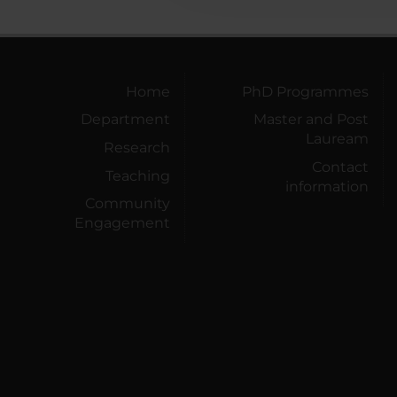
Home
PhD Programmes
Department
Master and Post
Lauream
Research
Contact
Teaching
information
Community
Engagement