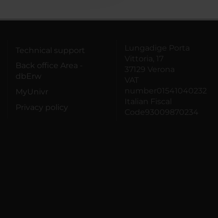
Lungadige Porta
Technical support
Vittoria, 17
Back office Area -
37129 Verona
dbErw
VAT
number01541040232
MyUnivr
Italian Fiscal
Privacy policy
Code93009870234