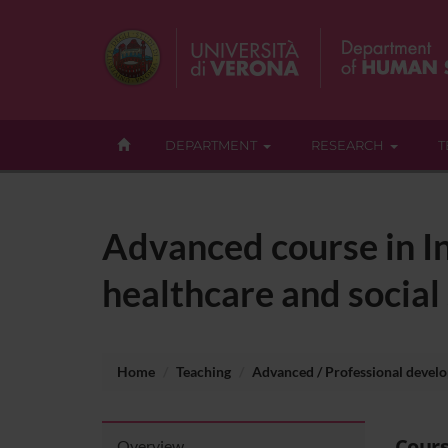
DEPARTMENT
RESEARCH
T
Advanced course in In
healthcare and social
Home
Teaching
Advanced / Professional devel
Cours
Overview