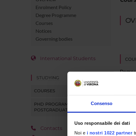
Enrolment Policy
Degree Programme
OV
Courses
Notices
Governing bodies
International Students
COUR
Degree
STUDYING
Durati
COURSES
Superv
Consenso
PHD PROGRAMMES AND
POSTGRADUATE TRAINING
Locatio
Uso responsabile dei dati
Contacts
Main D
Noi e
i nostri 1022 partner
t