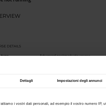
ERVIEW
SE DETAILS
 type
Advanced postgraduate course
on
0 years
isory body
Comitato scientifico del Corso di Perfezi
Dettagli
Impostazioni degli annunci
base I.C.F. nei servizi socio-sanitari
n
VERONA
epartment
Human Sciences
rattiamo i vostri dati personali, ad esempio il vostro numero IP, 