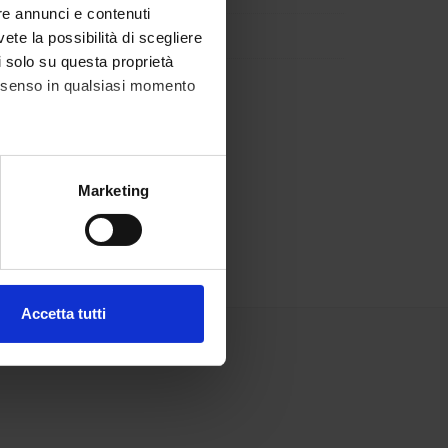
re annunci e contenuti
vete la possibilità di scegliere
li solo su questa proprietà
consenso in qualsiasi momento
alche metro,
Marketing
e specifiche (impronte
ezione dettagli
. Puoi
Accetta tutti
l media e per analizzare il
ostri partner che si occupano
azioni che hai fornito loro o