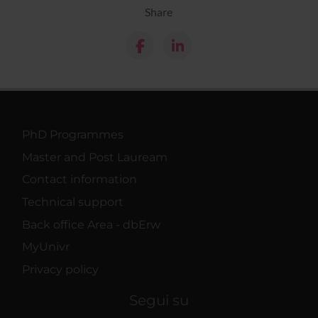
Share
PhD Programmes
Master and Post Lauream
Contact information
Technical support
Back office Area - dbErw
MyUnivr
Privacy policy
Segui su