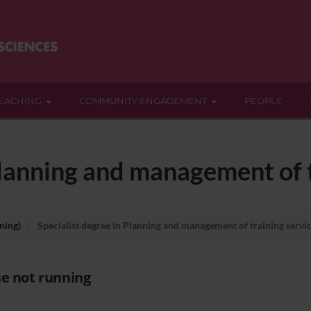
EACHING
COMMUNITY ENGAGEMENT
PEOPLE
Planning and management of t
ning)
Specialist degree in Planning and management of training servi
e not running