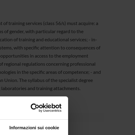
f training services (class 56/s) must acquire: a
s of gender, with particular regard to the
ation of training and educational services; - in-
stems, with specific attention to consequences of
 opportunities in access to the employment
f regional regulations concerning professional
ologies in the specific areas of competence; - and
Union. The syllabus of the specialist degree
 laboratories and training attachments.
Informazioni sui cookie