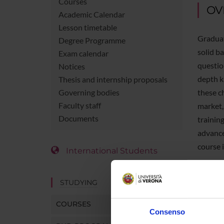
Courses
OV
Academic Calendar
Lesson timetable
Graduat
Degree Programme
solid b
Exam calendar
question
Notices
depth k
Thesis and internship proposals
these c
Governing bodies
Faculty staff
market,
Documents
trainin
advance
course 
International Students
STUDYING
COUR
COURSES
Consenso
Degree