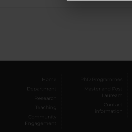
di analisi dei dati web, pubbl
che hanno raccolto dal tuo uti
Home
PhD Programmes
Department
Master and Post
Lauream
Research
Contact
Teaching
information
Community
Engagement