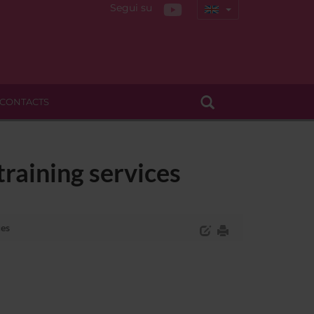
Segui su
CONTACTS
raining services
ces