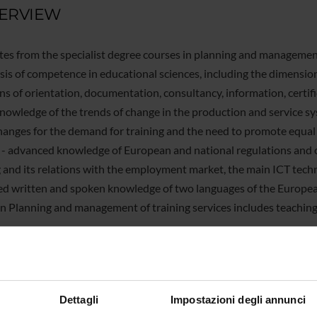
ERVIEW
es from the specialist degree courses in planning and management o
asis of competence in educational sciences, including the dimension
s of orientation, documentation, consultancy, information, certific
nowledge of the trends of change in the production and service sy
hanges for the demand for training and the need to promote equal
 - advanced knowledge of European and national regulations and o
g and its relations with the employment market, the main ICT techn
d written and spoken knowledge of two languages of the European 
in Planning and management of training services includes teaching
SE DETAILS
Dettagli
Impostazioni degli annunci
 type
Specialized degree courses