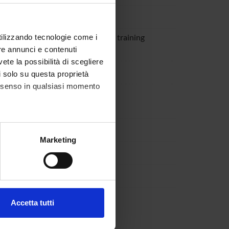
and management of education and training
utilizzando tecnologie come i
re annunci e contenuti
vete la possibilità di scegliere
ormazione
li solo su questa proprietà
consenso in qualsiasi momento
ching and Student Services Unit
alche metro,
Marketing
e specifiche (impronte
ezione dettagli
. Puoi
Accetta tutti
l media e per analizzare il
ostri partner che si occupano