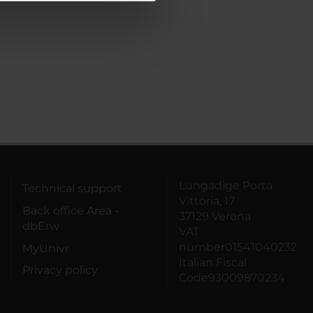
azioni che hai fornito loro o
Lungadige Porta
Technical support
Vittoria, 17
Back office Area -
37129 Verona
dbErw
VAT
number01541040232
MyUnivr
Italian Fiscal
Privacy policy
Code93009870234