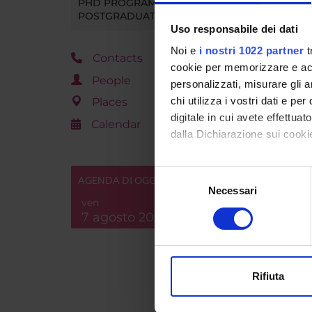
PHD PROGRAMMES AND
POSTGRADUATE TRAINING
Durati
Uso responsabile dei dati
Degree 
Noi e
i nostri 1022 partner
t
Contacts
cookie per memorizzare e acce
People
personalizzati, misurare gli an
Superv
chi utilizza i vostri dati e pe
Places
digitale in cui avete effettua
Calendar
Teachin
dalla Dichiarazione sui cookie
adminis
Con il tuo consenso, vorrem
Locatio
Selezione
AGENDA DI OGGI
raccogliere informazi
Necessari
del
ven
Identificare il tuo di
Main D
consenso
7 agosto 2026
digitali).
Macro 
Approfondisci come vengono el
modificare o ritirare il tuo 
Subject
Rifiuta
Utilizziamo i cookie per perso
nostro traffico. Condividiamo 