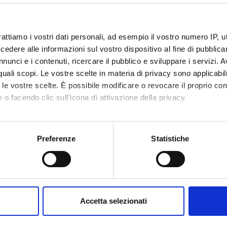
on
2 years
class
56/S - Postgraduate degree in planning 
rattiamo i vostri dati personali, ad esempio il vostro numero IP, 
services
dere alle informazioni sul vostro dispositivo al fine di pubblica
nunci e i contenuti, ricercare il pubblico e sviluppare i servizi. A
isory body
Collegio Didattico di Psicologia per la F
r quali scopi. Le vostre scelte in materia di privacy sono applicabi
to le vostre scelte. È possibile modificare o revocare il proprio 
g and course
Operational unit Humanistic Studies Tea
 o facendo clic sull'icona di attivazione della privacy.
tration
mo anche:
n
VERONA
oni sulla tua posizione geografica, con un'approssimazione di qu
Preferenze
Statistiche
spositivo, scansionandolo attivamente alla ricerca di caratteristich
epartment
Human Sciences
area
Humanities
aborati i tuoi dati personali e imposta le tue preferenze nella
s
consenso in qualsiasi momento dalla Dichiarazione sui cookie.
 area
Education, Philosophy and Social Work
Accetta selezionati
nalizzare contenuti ed annunci, per fornire funzionalità dei socia
inoltre informazioni sul modo in cui utilizzi il nostro sito con i n