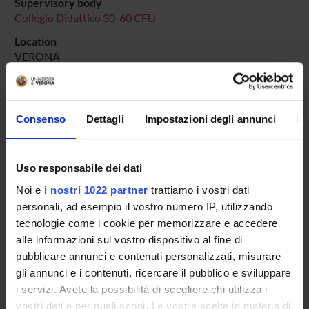
Supervisory body
Collegio Didattico 30-60 CFU
Location
VERONA
Main Department
Human Sciences
Macro area
Consenso
Dettagli
Impostazioni degli annunci
In
Humanities
Subject area
Uso responsabile dei dati
Literature, Arts and Communication Studies
Noi e
i nostri 1022 partner
trattiamo i vostri dati
personali, ad esempio il vostro numero IP, utilizzando
tecnologie come i cookie per memorizzare e accedere
alle informazioni sul vostro dispositivo al fine di
Overview
pubblicare annunci e contenuti personalizzati, misurare
Enrolment Policy
gli annunci e i contenuti, ricercare il pubblico e sviluppare
Courses
i servizi. Avete la possibilità di scegliere chi utilizza i
Academic Calendar
vostri dati e per quali scopi. Le vostre scelte in materia di