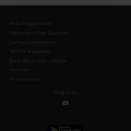
pubblicità e social media, i quali potrebbero combinarle
con altre informazioni che hai fornito loro o che hanno
raccolto dal tuo utilizzo dei loro servizi.
PhD Programmes
Master and Post Lauream
Contact information
Technical support
Back office Area - dbErw
MyUnivr
Privacy policy
Segui su