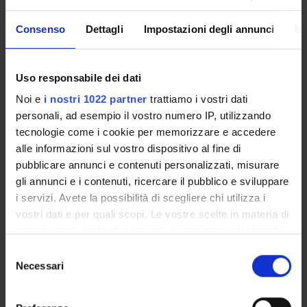
Consenso
Dettagli
Impostazioni degli annunci
In
Overview
Enrolment Policy
Uso responsabile dei dati
Courses
Academic Calendar
Noi e
i nostri 1022 partner
trattiamo i vostri dati
personali, ad esempio il vostro numero IP, utilizzando
Lesson timetable
tecnologie come i cookie per memorizzare e accedere
Degree Programme
alle informazioni sul vostro dispositivo al fine di
Exam calendar
pubblicare annunci e contenuti personalizzati, misurare
Notices
gli annunci e i contenuti, ricercare il pubblico e sviluppare
Thesis and internship proposals
i servizi. Avete la possibilità di scegliere chi utilizza i
Governing bodies
vostri dati e per quali scopi. Le vostre scelte in materia di
Faculty staff
privacy sono applicabili solo su questa proprietà digitale
in cui avete effettuato le vostre scelte. È possibile
Selezione
modificare o revocare il proprio consenso in qualsiasi
Necessari
STUDYING
del
momento dalla Dichiarazione sui cookie o facendo clic
consenso
COURSES
sull'icona di attivazione della privacy.