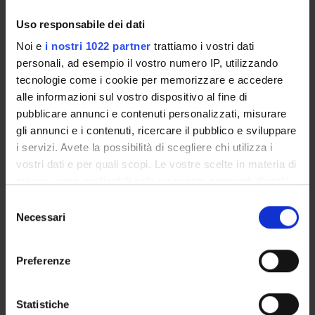
Lesson timetable
Uso responsabile dei dati
Degree Programme
Exam calendar
Noi e
i nostri 1022 partner
trattiamo i vostri dati
Notices
personali, ad esempio il vostro numero IP, utilizzando
tecnologie come i cookie per memorizzare e accedere
Thesis and internship proposals
alle informazioni sul vostro dispositivo al fine di
Governing bodies
pubblicare annunci e contenuti personalizzati, misurare
Faculty staff
gli annunci e i contenuti, ricercare il pubblico e sviluppare
i servizi. Avete la possibilità di scegliere chi utilizza i
STUDYING
vostri dati e per quali scopi. Le vostre scelte in materia di
privacy sono applicabili solo su questa proprietà digitale
COURSES
in cui avete effettuato le vostre scelte. È possibile
Selezione
modificare o revocare il proprio consenso in qualsiasi
Necessari
del
PHD PROGRAMMES AND POSTGRADUATE
momento dalla Dichiarazione sui cookie o facendo clic
consenso
TRAINING
sull'icona di attivazione della privacy.
Preferenze
Contacts
Con il tuo consenso, vorremmo anche:
People
raccogliere informazioni sulla tua posizione
Statistiche