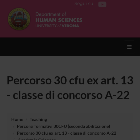
Segui su
Toggl
Percorso 30 cfu ex art. 13
- classe di concorso A-22
Home
Teaching
Percorsi formativi 30CFU (seconda abilitazione)
Percorso 30 cfu ex art. 13 - classe di concorso A-22
Academic Calendar