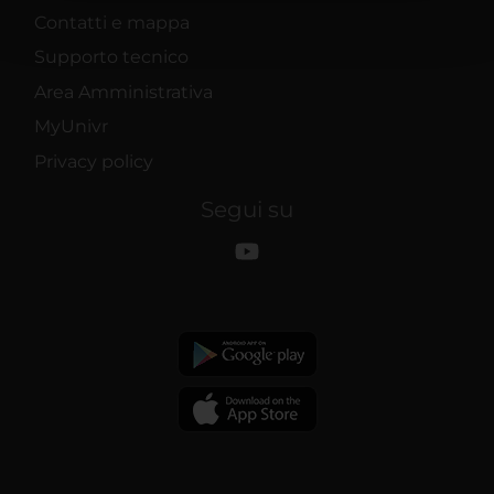
pubblicità e social media, i quali potrebbero combinarle
Contatti e mappa
con altre informazioni che hai fornito loro o che hanno
Supporto tecnico
raccolto dal tuo utilizzo dei loro servizi.
Area Amministrativa
MyUnivr
Privacy policy
Segui su