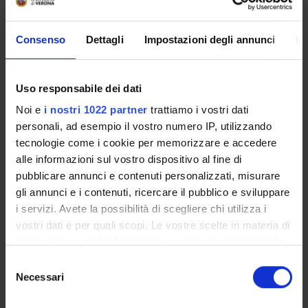
COMMISSIONI
Consenso
Dettagli
Impostazioni degli annunci
In
UFFICI E STRUTTURE DI SERVIZIO
SERVIZI DI SEGRETERIA STUDENTI
Uso responsabile dei dati
STRUTTURE DEL DIPARTIMENTO
Noi e
i nostri 1022 partner
trattiamo i vostri dati
personali, ad esempio il vostro numero IP, utilizzando
BIBLIOTECHE
tecnologie come i cookie per memorizzare e accedere
alle informazioni sul vostro dispositivo al fine di
CENTRI
pubblicare annunci e contenuti personalizzati, misurare
gli annunci e i contenuti, ricercare il pubblico e sviluppare
LABORATORI
i servizi. Avete la possibilità di scegliere chi utilizza i
SPIN OFF E AZIENDE
vostri dati e per quali scopi. Le vostre scelte in materia di
privacy sono applicabili solo su questa proprietà digitale
SPAZI COMUNI DEL DIPARTIMENTO
in cui avete effettuato le vostre scelte. È possibile
Selezione
modificare o revocare il proprio consenso in qualsiasi
Necessari
del
Contatti
momento dalla Dichiarazione sui cookie o facendo clic
consenso
sull'icona di attivazione della privacy.