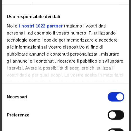
STUDENT ADMINISTRATION OFFICES
Uso responsabile dei dati
Noi e
i nostri 1022 partner
trattiamo i vostri dati
DEPARTMENT FACILITIES
personali, ad esempio il vostro numero IP, utilizzando
LIBRARIES
tecnologie come i cookie per memorizzare e accedere
alle informazioni sul vostro dispositivo al fine di
CENTRES
pubblicare annunci e contenuti personalizzati, misurare
gli annunci e i contenuti, ricercare il pubblico e sviluppare
Teaching and Learning Center -TaLC
i servizi. Avete la possibilità di scegliere chi utilizza i
EThOS - Ethics and Technologies Of the Self
vostri dati e per quali scopi. Le vostre scelte in materia di
CERC - Caring Education Research Center
privacy sono applicabili solo su questa proprietà digitale
OSCF - Osservatorio sui consumi delle famiglie
in cui avete effettuato le vostre scelte. È possibile
Selezione
modificare o revocare il proprio consenso in qualsiasi
Ciesseci - Centro per lo Sviluppo Comunitario
Necessari
del
Ricerca-intervento per il benesser
momento dalla Dichiarazione sui cookie o facendo clic
consenso
sull'icona di attivazione della privacy.
I.D. Center- Centro di ricerca interdisciplinare per
Preferenze
l'inclusione e la diversità
Con il tuo consenso, vorremmo anche:
CARVET-Centro di Ricerca sull’ Istruzione e