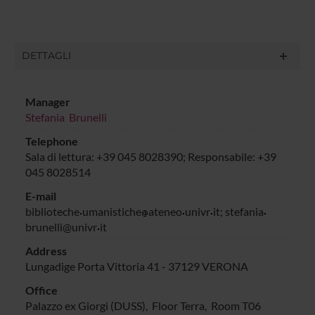
DETTAGLI
Manager
Stefania Brunelli
Telephone
Sala di lettura: +39 045 8028390; Responsabile: +39
045 8028514
E-mail
biblioteche
umanistiche
ateneo
univr
it; stefania
brunelli@univr
it
Address
Lungadige Porta Vittoria 41 - 37129 VERONA
Office
Palazzo ex Giorgi (DUSS), Floor Terra, Room T06