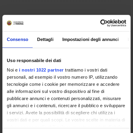
MEMBERS
1
Consenso
Dettagli
Impostazioni degli annunci
In
ANNOUNCEMENTS
AVAILABLE DOCUMENTS
Uso responsabile dei dati
Noi e
i nostri 1022 partner
trattiamo i vostri dati
personali, ad esempio il vostro numero IP, utilizzando
PLACES OF INTEREST
tecnologie come i cookie per memorizzare e accedere
alle informazioni sul vostro dispositivo al fine di
pubblicare annunci e contenuti personalizzati, misurare
gli annunci e i contenuti, ricercare il pubblico e sviluppare
i servizi. Avete la possibilità di scegliere chi utilizza i
vostri dati e per quali scopi. Le vostre scelte in materia di
privacy sono applicabili solo su questa proprietà digitale